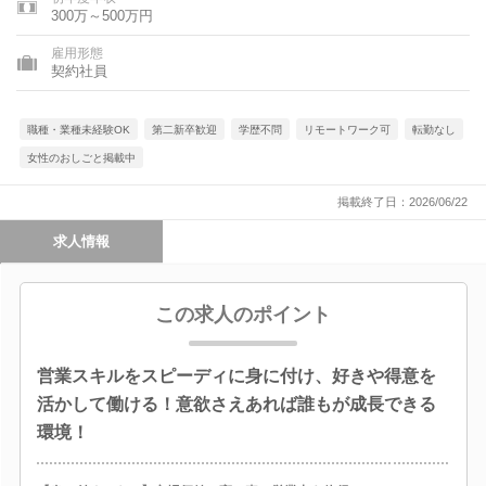
県、福岡県、長崎県、熊本県、大分県、宮崎県、鹿児島県
300万～500万円
雇用形態
契約社員
職種・業種未経験OK
第二新卒歓迎
学歴不問
リモートワーク可
転勤なし
女性のおしごと掲載中
掲載終了日：2026/06/22
求人情報
この求人のポイント
営業スキルをスピーディに身に付け、好きや得意を
活かして働ける！意欲さえあれば誰もが成長できる
環境！