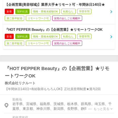
【企画営業(美容領域)】業界大手★リモート可・年間休日140日★
新着
契約社員
職種・業種未経験OK
転勤なし
学歴不問
第二新卒歓迎
リモートワーク可
女性のおしごと掲載中
『HOT PEPPER Beauty』の【企画営業】★リモートワークOK
新着
契約社員
職種・業種未経験OK
転勤なし
学歴不問
第二新卒歓迎
リモートワーク可
女性のおしごと掲載中
『HOT PEPPER Beauty』の【企画営業】★リモ
ートワークOK
株式会社リクルート
【年間休日140日+有給取得もちろんOK】正社員登用制度★賞与2回
勤務地
岩手県、宮城県、福島県、茨城県、栃木県、群馬県、埼玉県、千
葉県、東京都、神奈川県、新潟県、長野県、静岡県、愛知県、京
もっと見る
都府、大阪府、兵庫県、岡山県、広島県、徳島県、香川県、愛媛
初年度年収