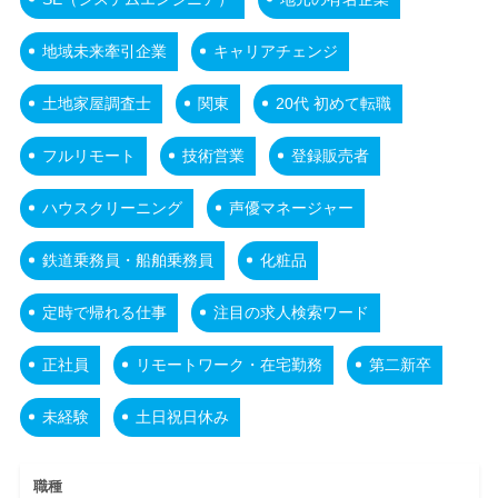
地域未来牽引企業
キャリアチェンジ
土地家屋調査士
関東
20代 初めて転職
フルリモート
技術営業
登録販売者
ハウスクリーニング
声優マネージャー
鉄道乗務員・船舶乗務員
化粧品
定時で帰れる仕事
注目の求人検索ワード
正社員
リモートワーク・在宅勤務
第二新卒
未経験
土日祝日休み
職種