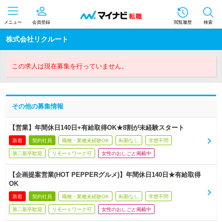
メニュー
会員登録
閲覧履歴
検索
株式会社リクルート
この求人は現在募集を行っていません。
その他の募集情報
【営業】年間休日140日+有給取得OK★8割が未経験スタート
新着
契約社員
職種・業種未経験OK
転勤なし
学歴不問
第二新卒歓迎
リモートワーク可
女性のおしごと掲載中
【企画提案営業(HOT PEPPERグルメ)】年間休日140日★有給取得
OK
新着
契約社員
職種・業種未経験OK
転勤なし
学歴不問
第二新卒歓迎
リモートワーク可
女性のおしごと掲載中