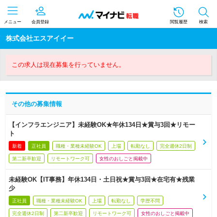
メニュー
会員登録
閲覧履歴
検索
株式会社エスアイイー
この求人は現在募集を行っていません。
その他の募集情報
【インフラエンジニア】未経験OK★年休134日★賞与3回★リモー
ト
新着
正社員
職種・業種未経験OK
上場
転勤なし
完全週休2日制
第二新卒歓迎
リモートワーク可
女性のおしごと掲載中
未経験OK【IT事務】年休134日・土日祝★賞与3回★在宅有★残業
少
正社員
職種・業種未経験OK
上場
転勤なし
学歴不問
完全週休2日制
第二新卒歓迎
リモートワーク可
女性のおしごと掲載中