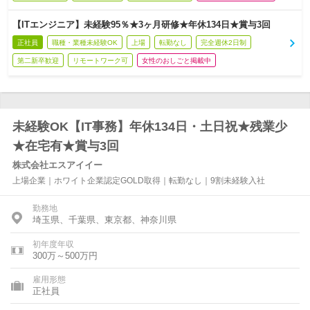
【ITエンジニア】未経験95％★3ヶ月研修★年休134日★賞与3回
正社員
職種・業種未経験OK
上場
転勤なし
完全週休2日制
第二新卒歓迎
リモートワーク可
女性のおしごと掲載中
未経験OK【IT事務】年休134日・土日祝★残業少
★在宅有★賞与3回
株式会社エスアイイー
上場企業｜ホワイト企業認定GOLD取得｜転勤なし｜9割未経験入社
勤務地
埼玉県、千葉県、東京都、神奈川県
初年度年収
300万～500万円
雇用形態
正社員