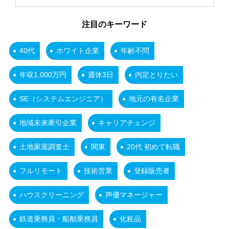
注目のキーワード
40代
ホワイト企業
年齢不問
年収1,000万円
週休3日
内定とりたい
SE（システムエンジニア）
地元の有名企業
地域未来牽引企業
キャリアチェンジ
土地家屋調査士
関東
20代 初めて転職
フルリモート
技術営業
登録販売者
ハウスクリーニング
声優マネージャー
鉄道乗務員・船舶乗務員
化粧品