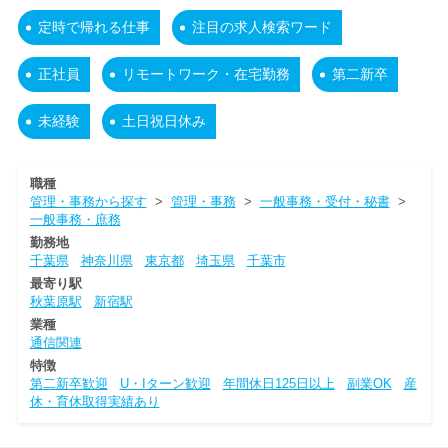
定時で帰れる仕事
注目の求人検索ワード
正社員
リモートワーク・在宅勤務
第二新卒
未経験
土日祝日休み
職種
管理・事務から探す
>
管理・事務
>
一般事務・受付・秘書
>
一般事務・庶務
勤務地
千葉県
神奈川県
東京都
埼玉県
千葉市
最寄り駅
秋葉原駅
新宿駅
業種
通信関連
特徴
第二新卒歓迎
U・Iターン歓迎
年間休日125日以上
副業OK
産
休・育休取得実績あり