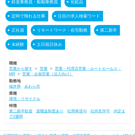
鉄道乗務員・船舶乗務員
化粧品
定時で帰れる仕事
注目の求人検索ワード
正社員
リモートワーク・在宅勤務
第二新卒
未経験
土日祝日休み
職種
営業から探す
>
営業
>
営業・代理店営業・ルートセールス・
MR
>
営業・企画営業（法人向け）
勤務地
福井県
あわら市
業種
環境・リサイクル
特徴
第二新卒歓迎
退職金制度あり
社用車貸与
社内見学可
内定ま
で2週間