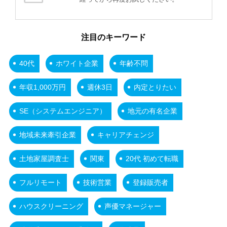
注目のキーワード
40代
ホワイト企業
年齢不問
年収1,000万円
週休3日
内定とりたい
SE（システムエンジニア）
地元の有名企業
地域未来牽引企業
キャリアチェンジ
土地家屋調査士
関東
20代 初めて転職
フルリモート
技術営業
登録販売者
ハウスクリーニング
声優マネージャー