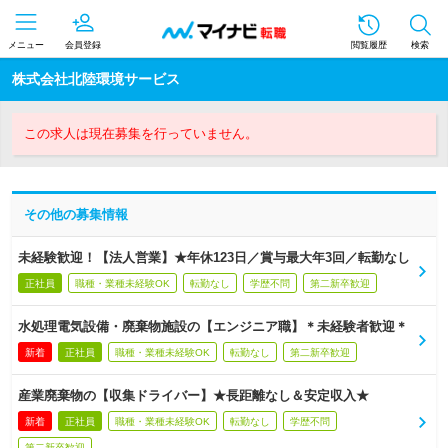
メニュー
会員登録
閲覧履歴
検索
株式会社北陸環境サービス
この求人は現在募集を行っていません。
その他の募集情報
未経験歓迎！【法人営業】★年休123日／賞与最大年3回／転勤なし
正社員
職種・業種未経験OK
転勤なし
学歴不問
第二新卒歓迎
水処理電気設備・廃棄物施設の【エンジニア職】＊未経験者歓迎＊
新着
正社員
職種・業種未経験OK
転勤なし
第二新卒歓迎
産業廃棄物の【収集ドライバー】★長距離なし＆安定収入★
新着
正社員
職種・業種未経験OK
転勤なし
学歴不問
第二新卒歓迎