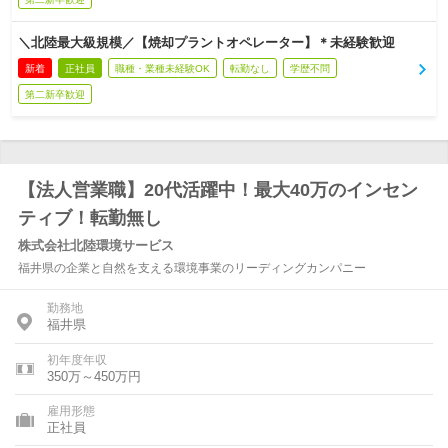
＼北陸最大級規模／【焼却プラントオペレーター】＊未経験歓迎
新着
正社員
職種・業種未経験OK
転勤なし
学歴不問
第二新卒歓迎
【法人営業職】20代活躍中！最大40万のインセン
ティブ！転勤無し
株式会社北陸環境サービス
福井県の企業と自然を支える環境事業のリーディングカンパニー
勤務地
福井県
初年度年収
350万～450万円
雇用形態
正社員