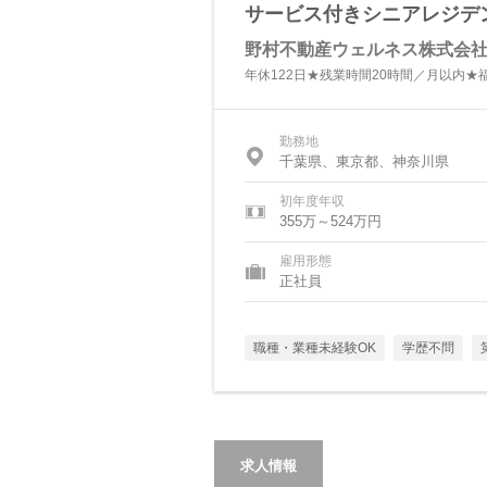
サービス付きシニアレジデ
野村不動産ウェルネス株式会
年休122日★残業時間20時間／月以内
勤務地
千葉県、東京都、神奈川県
初年度年収
355万～524万円
雇用形態
正社員
職種・業種未経験OK
学歴不問
求人情報