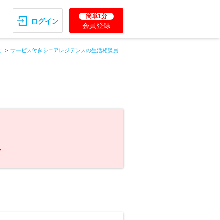
簡単1分
ログイン
会員登録
社
サービス付きシニアレジデンスの生活相談員
。