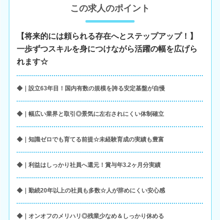
この求人のポイント
【将来的には頼られる存在へとステップアップ！】
一歩ずつスキルを身につけながら活躍の幅を広げら
れます☆
◆｜設立63年目！国内有数の規模を誇る安定基盤が自慢
◆｜幅広い業界と取引◎景気に左右されにくい体制確立
◆｜知識ゼロでも育てる前提☆未経験育成の実績も豊富
◆｜利益はしっかり社員へ還元！賞与年3.2ヶ月分実績
◆｜勤続20年以上の社員も多数☆人が辞めにくい安心感
◆｜オンオフのメリハリ◎残業少なめ＆しっかり休める