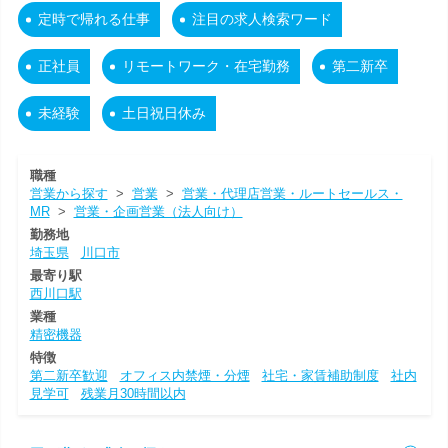
定時で帰れる仕事
注目の求人検索ワード
正社員
リモートワーク・在宅勤務
第二新卒
未経験
土日祝日休み
職種
営業から探す
>
営業
>
営業・代理店営業・ルートセールス・
MR
>
営業・企画営業（法人向け）
勤務地
埼玉県
川口市
最寄り駅
西川口駅
業種
精密機器
特徴
第二新卒歓迎
オフィス内禁煙・分煙
社宅・家賃補助制度
社内
見学可
残業月30時間以内