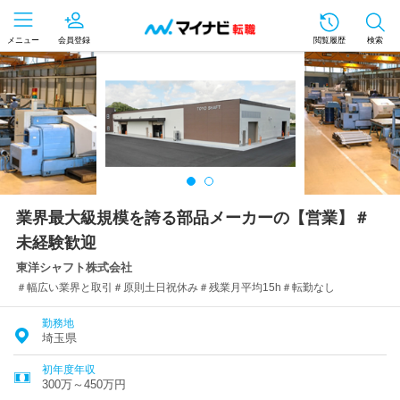
メニュー
会員登録
閲覧履歴
検索
業界最大級規模を誇る部品メーカーの【営業】＃
未経験歓迎
東洋シャフト株式会社
＃幅広い業界と取引＃原則土日祝休み＃残業月平均15h＃転勤なし
勤務地
埼玉県
初年度年収
300万～450万円