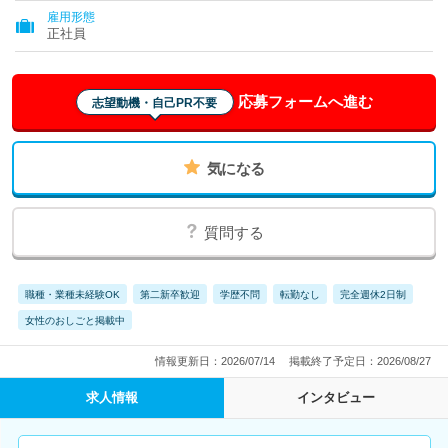
雇用形態
正社員
応募フォームへ進む
志望動機・自己PR不要
気になる
質問する
職種・業種未経験OK
第二新卒歓迎
学歴不問
転勤なし
完全週休2日制
女性のおしごと掲載中
情報更新日：2026/07/14
掲載終了予定日：2026/08/27
求人情報
インタビュー