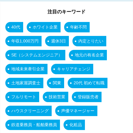
注目のキーワード
40代
ホワイト企業
年齢不問
年収1,000万円
週休3日
内定とりたい
SE（システムエンジニア）
地元の有名企業
地域未来牽引企業
キャリアチェンジ
土地家屋調査士
関東
20代 初めて転職
フルリモート
技術営業
登録販売者
ハウスクリーニング
声優マネージャー
鉄道乗務員・船舶乗務員
化粧品