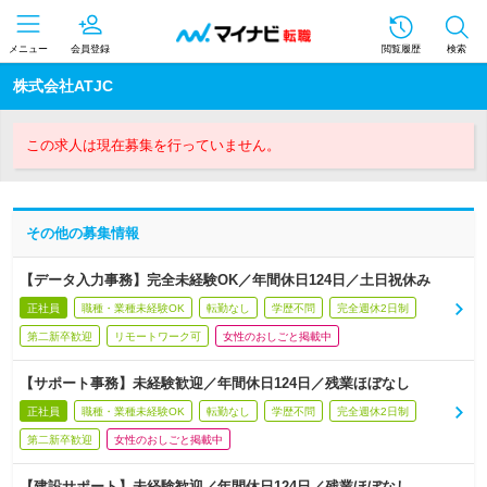
メニュー
会員登録
閲覧履歴
検索
株式会社ATJC
この求人は現在募集を行っていません。
その他の募集情報
【データ入力事務】完全未経験OK／年間休日124日／土日祝休み
正社員
職種・業種未経験OK
転勤なし
学歴不問
完全週休2日制
第二新卒歓迎
リモートワーク可
女性のおしごと掲載中
【サポート事務】未経験歓迎／年間休日124日／残業ほぼなし
正社員
職種・業種未経験OK
転勤なし
学歴不問
完全週休2日制
第二新卒歓迎
女性のおしごと掲載中
【建設サポート】未経験歓迎／年間休日124日／残業ほぼなし