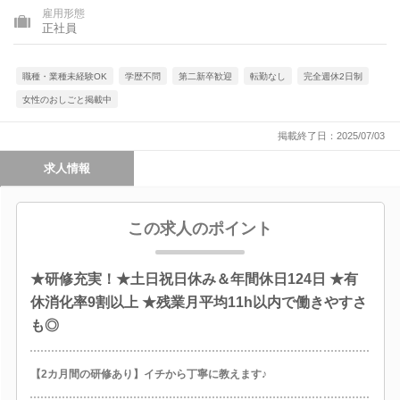
雇用形態
正社員
職種・業種未経験OK
学歴不問
第二新卒歓迎
転勤なし
完全週休2日制
女性のおしごと掲載中
掲載終了日：2025/07/03
求人情報
この求人のポイント
★研修充実！★土日祝日休み＆年間休日124日 ★有
休消化率9割以上 ★残業月平均11h以内で働きやすさ
も◎
【2カ月間の研修あり】イチから丁寧に教えます♪