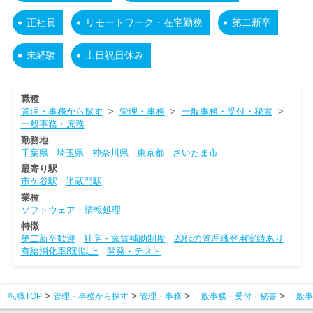
正社員
リモートワーク・在宅勤務
第二新卒
未経験
土日祝日休み
職種
管理・事務から探す
>
管理・事務
>
一般事務・受付・秘書
>
一般事務・庶務
勤務地
千葉県
埼玉県
神奈川県
東京都
さいたま市
最寄り駅
市ケ谷駅
半蔵門駅
業種
ソフトウェア・情報処理
特徴
第二新卒歓迎
社宅・家賃補助制度
20代の管理職登用実績あり
有給消化率8割以上
開発・テスト
転職TOP
管理・事務から探す
管理・事務
一般事務・受付・秘書
一般事