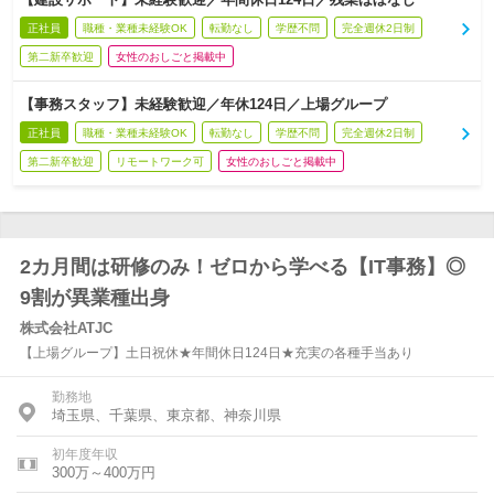
正社員
職種・業種未経験OK
転勤なし
学歴不問
完全週休2日制
第二新卒歓迎
女性のおしごと掲載中
【事務スタッフ】未経験歓迎／年休124日／上場グループ
正社員
職種・業種未経験OK
転勤なし
学歴不問
完全週休2日制
第二新卒歓迎
リモートワーク可
女性のおしごと掲載中
2カ月間は研修のみ！ゼロから学べる【IT事務】◎
9割が異業種出身
株式会社ATJC
【上場グループ】土日祝休★年間休日124日★充実の各種手当あり
勤務地
埼玉県、千葉県、東京都、神奈川県
初年度年収
300万～400万円