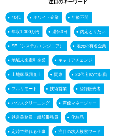
注目のキーワード
40代
ホワイト企業
年齢不問
年収1,000万円
週休3日
内定とりたい
SE（システムエンジニア）
地元の有名企業
地域未来牽引企業
キャリアチェンジ
土地家屋調査士
関東
20代 初めて転職
フルリモート
技術営業
登録販売者
ハウスクリーニング
声優マネージャー
鉄道乗務員・船舶乗務員
化粧品
定時で帰れる仕事
注目の求人検索ワード