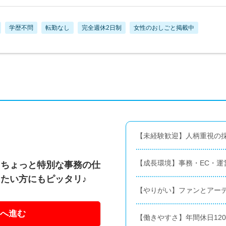
学歴不問
転勤なし
完全週休2日制
女性のおしごと掲載中
【未経験歓迎】人柄重視の採
【成長環境】事務・EC・運
、ちょっと特別な事務の仕
たい方にもピッタリ♪
【やりがい】ファンとアー
へ進む
【働きやすさ】年間休日12