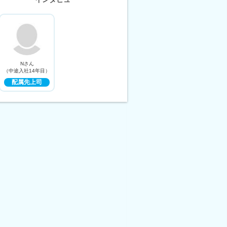
Nさん
（中途入社14年目）
配属先上司