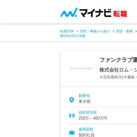
転職TOP
管理・事務から探す
管理・事務
験OKの求人情報
ファンクラブ運
株式会社ロム・
＃完全週休2日＃服装
勤務地
東京都
初年度年収
258万～400万円
雇用形態
契約社員