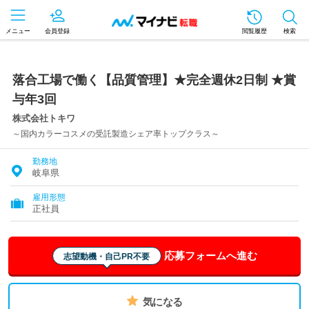
メニュー
会員登録
閲覧履歴
検索
落合工場で働く【品質管理】★完全週休2日制 ★賞
与年3回
株式会社トキワ
～国内カラーコスメの受託製造シェア率トップクラス～
勤務地
岐阜県
雇用形態
正社員
応募フォームへ進む
志望動機・自己PR不要
気になる