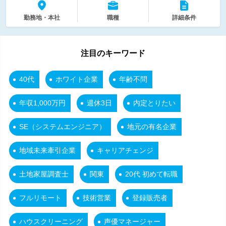
勤務地・本社
職種
詳細条件
注目のキーワード
40代
ホワイト企業
年齢不問
年収1,000万円
週休3日
内定とりたい
SE（システムエンジニア）
地元の有名企業
地域未来牽引企業
キャリアチェンジ
土地家屋調査士
関東
20代 初めて転職
フルリモート
技術営業
登録販売者
ハウスクリーニング
声優マネージャー