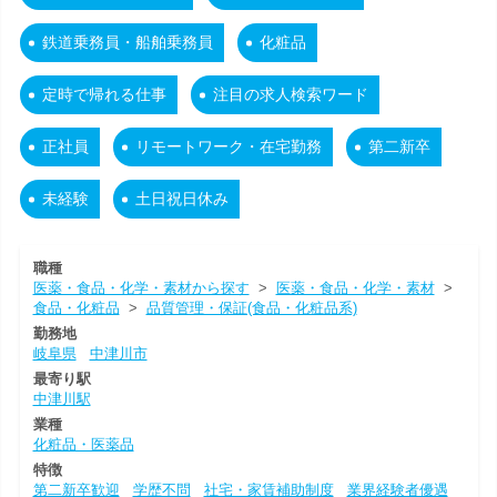
鉄道乗務員・船舶乗務員
化粧品
定時で帰れる仕事
注目の求人検索ワード
正社員
リモートワーク・在宅勤務
第二新卒
未経験
土日祝日休み
職種
医薬・食品・化学・素材から探す
>
医薬・食品・化学・素材
>
食品・化粧品
>
品質管理・保証(食品・化粧品系)
勤務地
岐阜県
中津川市
最寄り駅
中津川駅
業種
化粧品・医薬品
特徴
第二新卒歓迎
学歴不問
社宅・家賃補助制度
業界経験者優遇