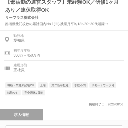
【部活動の運営スタッフ】未経験OK／研修1ヶ月
あり／連休取得OK
リーフラス株式会社
部活動受託校数の累計国内No.1(※)/残業月平均18h/20~30代活躍中
勤務地
愛知県
初年度年収
350万～450万円
雇用形態
正社員
職種・業種未経験OK
上場
第二新卒歓迎
学歴不問
リモートワーク可
転勤なし
完全週休2日制
掲載終了日：2026/08/06
求人情報