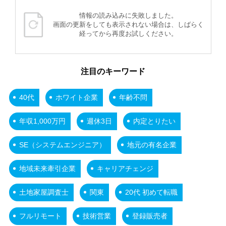
情報の読み込みに失敗しました。
画面の更新をしても表示されない場合は、しばらく
経ってから再度お試しください。
注目のキーワード
40代
ホワイト企業
年齢不問
年収1,000万円
週休3日
内定とりたい
SE（システムエンジニア）
地元の有名企業
地域未来牽引企業
キャリアチェンジ
土地家屋調査士
関東
20代 初めて転職
フルリモート
技術営業
登録販売者