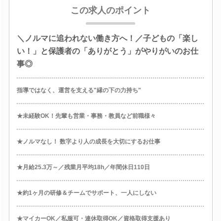
この求人のポイント
＼ノルマに追われない働き方へ！／子どもの「楽し
い！」と保護者の「ありがとう」がやりがいのお仕
事◎
指導ではなく、運営を支える"縁の下の力持ち"
★未経験OK！先輩も営業・事務・教員など前職様々
★ノルマなし！ 数字より人の成長を大切にするお仕事
★月給25.3万～／残業月平均18h／年間休日110日
★約1ヶ月の研修＆チームでサポート、一人にしない
★マイカーOK／私服可・連休取得OK／資格取得支援あり