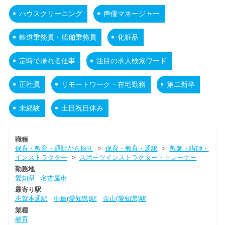
ハウスクリーニング
声優マネージャー
鉄道乗務員・船舶乗務員
化粧品
定時で帰れる仕事
注目の求人検索ワード
正社員
リモートワーク・在宅勤務
第二新卒
未経験
土日祝日休み
職種
保育・教育・通訳から探す
>
保育・教育・通訳
>
教師・講師・
インストラクター
>
スポーツインストラクター・トレーナー
勤務地
愛知県
名古屋市
最寄り駅
志賀本通駅
中島(愛知県)駅
金山(愛知県)駅
業種
教育