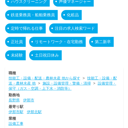
ハウスクリーニング
声優マネージャー
鉄道乗務員・船舶乗務員
化粧品
定時で帰れる仕事
注目の求人検索ワード
正社員
リモートワーク・在宅勤務
第二新卒
未経験
土日祝日休み
職種
技能工・設備・配送・農林水産 他から探す
>
技能工・設備・配
送・農林水産 他
>
施設・設備管理・警備・清掃
>
設備管理・
保守（ガス・空調・上下水・消防等）
勤務地
長野県
伊那市
最寄り駅
伊那市駅
伊那北駅
業種
設備工事