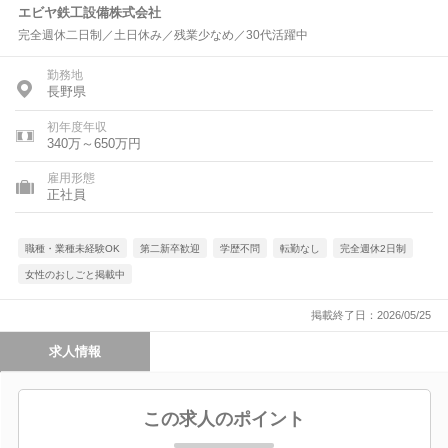
エビヤ鉄工設備株式会社
完全週休二日制／土日休み／残業少なめ／30代活躍中
勤務地
長野県
初年度年収
340万～650万円
雇用形態
正社員
職種・業種未経験OK
第二新卒歓迎
学歴不問
転勤なし
完全週休2日制
女性のおしごと掲載中
掲載終了日：2026/05/25
求人情報
この求人のポイント