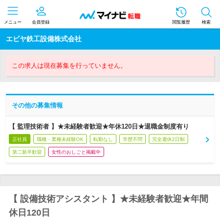
メニュー
会員登録
閲覧履歴
検索
エビヤ鉄工設備株式会社
この求人は現在募集を行っていません。
その他の募集情報
【 監理技術者 】★未経験者歓迎★年休120日★退職金制度有り
正社員
職種・業種未経験OK
転勤なし
学歴不問
完全週休2日制
第二新卒歓迎
女性のおしごと掲載中
【 設備技術アシスタント 】★未経験者歓迎★年間
休日120日