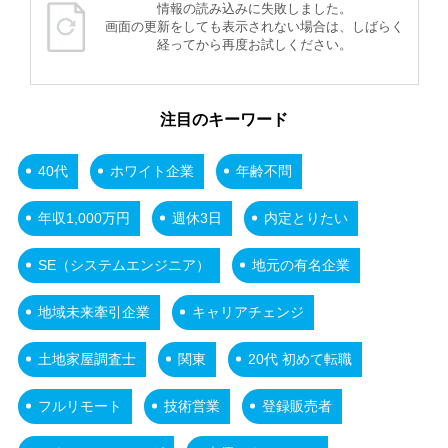
情報の読み込みに失敗しました。
画面の更新をしても表示されない場合は、しばらく
経ってから再度お試しください。
注目のキーワード
40代
ホワイト企業
年齢不問
年収1,000万円
週休3日
内定とりたい
SE（システムエンジニア）
地元の有名企業
地域未来牽引企業
キャリアチェンジ
土地家屋調査士
関東
20代 初めて転職
フルリモート
技術営業
登録販売者