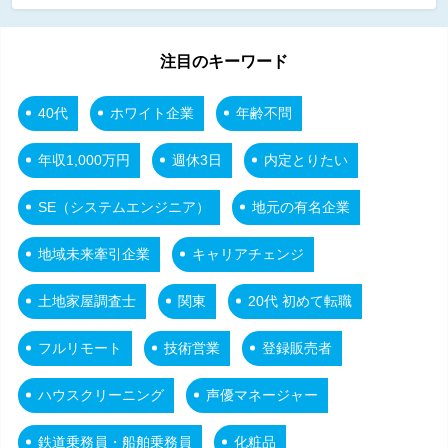
注目のキーワード
40代
ホワイト企業
年齢不問
年収1,000万円
週休3日
内定とりたい
SE（システムエンジニア）
地元の有名企業
地域未来牽引企業
キャリアチェンジ
土地家屋調査士
関東
20代 初めて転職
フルリモート
技術営業
登録販売者
ハウスクリーニング
声優マネージャー
鉄道乗務員・船舶乗務員
化粧品