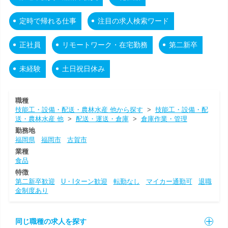
定時で帰れる仕事
注目の求人検索ワード
正社員
リモートワーク・在宅勤務
第二新卒
未経験
土日祝日休み
職種
技能工・設備・配送・農林水産 他から探す
>
技能工・設備・配
送・農林水産 他
>
配送・運送・倉庫
>
倉庫作業・管理
勤務地
福岡県
福岡市
古賀市
業種
食品
特徴
第二新卒歓迎
U・Iターン歓迎
転勤なし
マイカー通勤可
退職
金制度あり
同じ職種の求人を探す