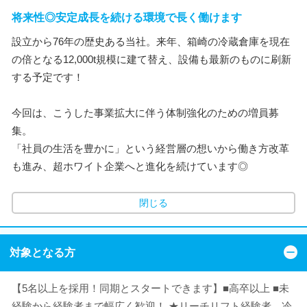
将来性◎安定成長を続ける環境で長く働けます
設立から76年の歴史ある当社。来年、箱崎の冷蔵倉庫を現在
の倍となる12,000t規模に建て替え、設備も最新のものに刷新
する予定です！
今回は、こうした事業拡大に伴う体制強化のための増員募
集。
「社員の生活を豊かに」という経営層の想いから働き方改革
も進み、超ホワイト企業へと進化を続けています◎
閉じる
対象となる方
【5名以上を採用！同期とスタートできます】■高卒以上 ■未
経験から経験者まで幅広く歓迎！ ★リーチリフト経験者、冷