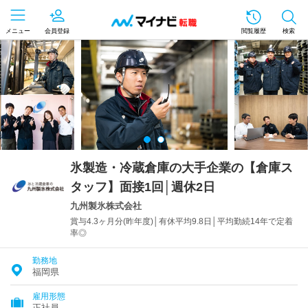
メニュー
会員登録
閲覧履歴
検索
氷製造・冷蔵倉庫の大手企業の【倉庫ス
タッフ】面接1回│週休2日
九州製氷株式会社
賞与4.3ヶ月分(昨年度)│有休平均9.8日│平均勤続14年で定着
率◎
勤務地
福岡県
雇用形態
正社員