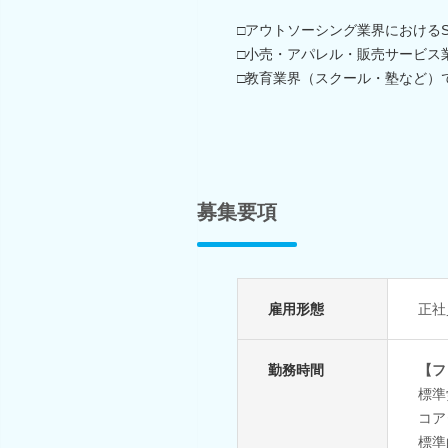
□アウトソーシング業界における
□小売・アパレル・販売サービス
□教育業界（スクール・塾など）
募集要項
雇用形態
正社
勤務時間
【フ
標準
コアタ
標準