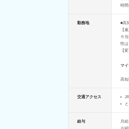
時間
勤務地
■高
【雇
※当
性は
【変
マイ
高知
交通アクセス
J
と
給与
月給2
※経