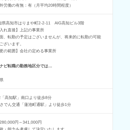
外労働の有無：有（月平均20時間程度）
知県高知市はりまや町2‐2‐11 AIG高知ビル3階
入れ直後】上記の事業所
面、転勤の予定はございませんが、将来的に転勤の可能
ございます。
更の範囲】会社の定める事業所
ナビ転職の勤務地区分では…
県
R「高知駅」南口より徒歩8分
さでん交通「蓮池町通駅」より徒歩1分
80,000円～341,000円
験・能力を考慮して決定いたします。