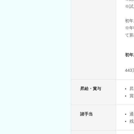
※試
初年
※年
て算
初年
44
昇給・賞与
昇
賞
諸手当
通
残