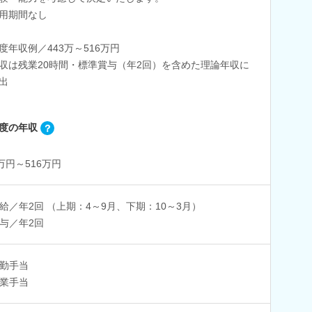
用期間なし
度年収例／443万～516万円
収は残業20時間・標準賞与（年2回）を含めた理論年収に
出
度の年収
3万円～516万円
給／年2回 （上期：4～9月、下期：10～3月）
与／年2回
勤手当
業手当