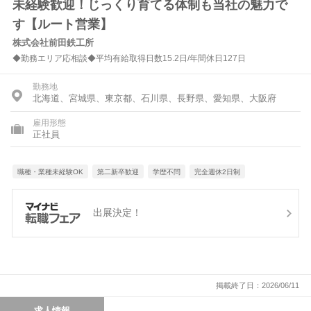
未経験歓迎！じっくり育てる体制も当社の魅力で
す【ルート営業】
株式会社前田鉄工所
◆勤務エリア応相談◆平均有給取得日数15.2日/年間休日127日
勤務地
北海道、宮城県、東京都、石川県、長野県、愛知県、大阪府
雇用形態
正社員
職種・業種未経験OK
第二新卒歓迎
学歴不問
完全週休2日制
出展決定！
掲載終了日：2026/06/11
求人情報