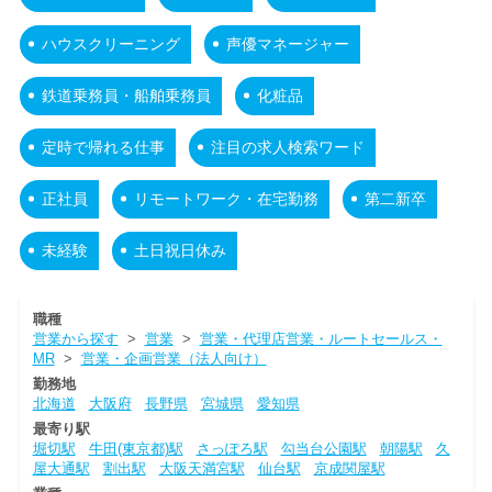
ハウスクリーニング
声優マネージャー
鉄道乗務員・船舶乗務員
化粧品
定時で帰れる仕事
注目の求人検索ワード
正社員
リモートワーク・在宅勤務
第二新卒
未経験
土日祝日休み
職種
営業から探す
>
営業
>
営業・代理店営業・ルートセールス・
MR
>
営業・企画営業（法人向け）
勤務地
北海道
大阪府
長野県
宮城県
愛知県
最寄り駅
堀切駅
牛田(東京都)駅
さっぽろ駅
勾当台公園駅
朝陽駅
久
屋大通駅
割出駅
大阪天満宮駅
仙台駅
京成関屋駅