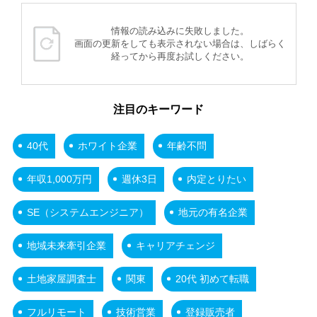
情報の読み込みに失敗しました。
画面の更新をしても表示されない場合は、しばらく
経ってから再度お試しください。
注目のキーワード
40代
ホワイト企業
年齢不問
年収1,000万円
週休3日
内定とりたい
SE（システムエンジニア）
地元の有名企業
地域未来牽引企業
キャリアチェンジ
土地家屋調査士
関東
20代 初めて転職
フルリモート
技術営業
登録販売者