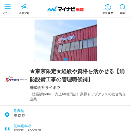
メニュー
会員登録
閲覧履歴
検索
★東京限定★経験や資格を活かせる【消
防設備工事の管理職候補】
株式会社サイボウ
《創業約60年・売上60億円超》業界トップクラスの総合防災
企業
勤務地
東京都
初年度年収
500万～800万円