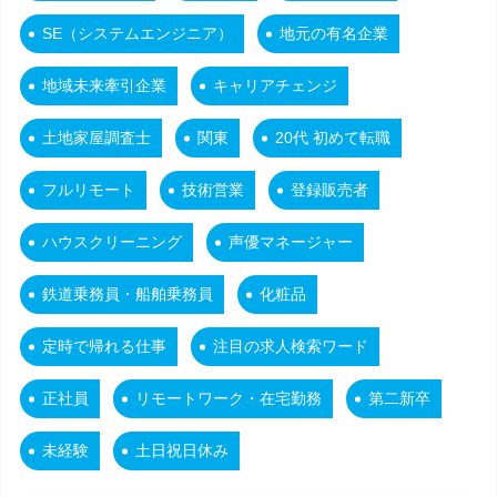
SE（システムエンジニア）
地元の有名企業
地域未来牽引企業
キャリアチェンジ
土地家屋調査士
関東
20代 初めて転職
フルリモート
技術営業
登録販売者
ハウスクリーニング
声優マネージャー
鉄道乗務員・船舶乗務員
化粧品
定時で帰れる仕事
注目の求人検索ワード
正社員
リモートワーク・在宅勤務
第二新卒
未経験
土日祝日休み