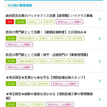
その他の募集情報
総合防災企業のバックオフィス支援【経理職】ハイクラス募集
新着
正社員
転勤なし
学歴不問
女性のおしごと掲載中
防災の専門家として活躍！【建築設備検査】土日祝休み★
正社員
業種未経験OK
転勤なし
学歴不問
第二新卒歓迎
女性のおしごと掲載中
防災の専門家として活躍！保守・点検部門の【事務管理職】
正社員
業種未経験OK
転勤なし
学歴不問
第二新卒歓迎
女性のおしごと掲載中
★埼玉限定★災害から命を守る【消防設備点検スタッフ】
正社員
転勤なし
第二新卒歓迎
女性のおしごと掲載中
★埼玉限定★経験や資格を活かせる【消防設備工事の管理職候
補】
正社員
転勤なし
学歴不問
女性のおしごと掲載中