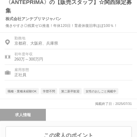
〈ANTEPRIMA〉の【販売スタッフ】☆関西限定募
集
株式会社アンテプリマジャパン
働きやすさ◎残業ゼロ推進！年休120日！育産休復旧率ほぼ100％！
勤務地
京都府、大阪府、兵庫県
初年度年収
260万～300万円
雇用形態
正社員
職種・業種未経験OK
学歴不問
第二新卒歓迎
女性のおしごと掲載中
掲載終了日：2025/07/31
求人情報
この求人のポイント