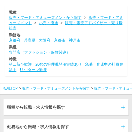
職種
販売・フード・アミューズメントから探す
>
販売・フード・アミ
ューズメント
>
小売・流通
>
販売・販売アドバイザー・売り場
担当
勤務地
京都府
兵庫県
大阪府
京都市
神戸市
業種
専門店（ファッション・服飾関連）
特徴
第二新卒歓迎
20代の管理職登用実績あり
急募
育児中の社員在
籍中
U・Iターン歓迎
転職TOP
販売・フード・アミューズメントから探す
販売・フード・アミュ
職種から転職・求人情報を探す
勤務地から転職・求人情報を探す