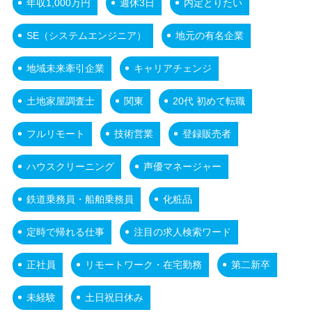
年収1,000万円
週休3日
内定とりたい
SE（システムエンジニア）
地元の有名企業
地域未来牽引企業
キャリアチェンジ
土地家屋調査士
関東
20代 初めて転職
フルリモート
技術営業
登録販売者
ハウスクリーニング
声優マネージャー
鉄道乗務員・船舶乗務員
化粧品
定時で帰れる仕事
注目の求人検索ワード
正社員
リモートワーク・在宅勤務
第二新卒
未経験
土日祝日休み