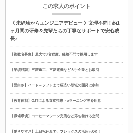
この求人のポイント
《 未経験からエンジニアデビュー 》文理不問！約1
ヶ月間の研修＆先輩たちの丁寧なサポートで安心成
長♪
【複数名募集】最大で3名程度、経験不問で採用します
【業績好調】三菱重工、三菱電機など大手企業とお取引
【面白さ】ハード～ソフトまで幅広い領域の開発に参加
【教育体制】OJTによる直接指導・eラーニング等を用意
【職場環境】コーヒーマシーン完備など落ち着ける空間
【働きやすさ】土日祝休みで、フレックスの活用もOK！