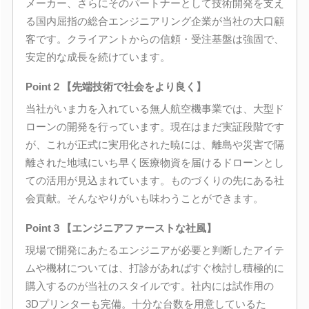
メーカー、さらにそのパートナーとして技術開発を支え
る国内屈指の総合エンジニアリング企業が当社の大口顧
客です。クライアントからの信頼・受注基盤は強固で、
安定的な成長を続けています。
Point２【先端技術で社会をより良く】
当社がいま力を入れている無人航空機事業では、大型ド
ローンの開発を行っています。現在はまだ実証段階です
が、これが正式に実用化された暁には、離島や災害で隔
離された地域にいち早く医療物資を届けるドローンとし
ての活用が見込まれています。ものづくりの先にある社
会貢献。そんなやりがいも味わうことができます。
Point３【エンジニアファーストな社風】
現場で開発にあたるエンジニアが必要と判断したアイテ
ムや機材については、打診があればすぐ検討し積極的に
購入するのが当社のスタイルです。社内には試作用の
3Dプリンターも完備。十分な台数を用意しているた