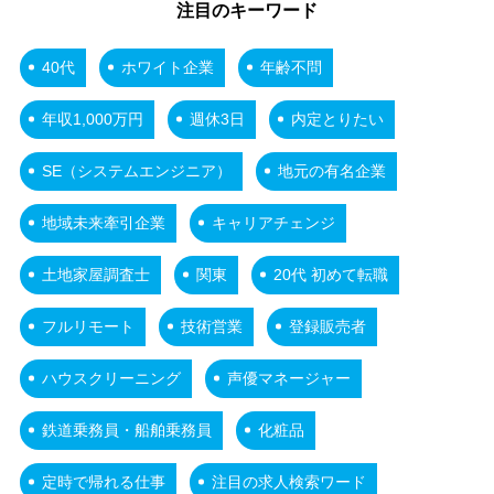
注目のキーワード
40代
ホワイト企業
年齢不問
年収1,000万円
週休3日
内定とりたい
SE（システムエンジニア）
地元の有名企業
地域未来牽引企業
キャリアチェンジ
土地家屋調査士
関東
20代 初めて転職
フルリモート
技術営業
登録販売者
ハウスクリーニング
声優マネージャー
鉄道乗務員・船舶乗務員
化粧品
定時で帰れる仕事
注目の求人検索ワード