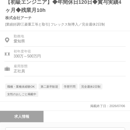
【初級エンジニア】◆年間休日120日◆賞与実績4
ヶ月◆残業月10h
株式会社アーチ
[業績好調!三菱重工等と取引] フレックス制導入／完全週休2日制
勤務地
愛知県
初年度年収
330万～500万円
雇用形態
正社員
職種・業種未経験OK
第二新卒歓迎
学歴不問
完全週休2日制
女性のおしごと掲載中
掲載終了日：2026/07/06
求人情報