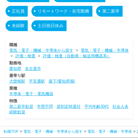
正社員
リモートワーク・在宅勤務
第二新卒
未経験
土日祝日休み
職種
電気・電子・機械・半導体から探す
>
電気・電子・機械・半導体
>
評価・検査
>
評価・検査（自動車・輸送用機器系）
勤務地
愛知県
名古屋市
最寄り駅
大曽根駅
平安通駅
森下(愛知県)駅
業種
半導体・電子・電気機器
特徴
第二新卒歓迎
学歴不問
原則定時退社
平均年齢30代
社会人未
経験歓迎
転職TOP
電気・電子・機械・半導体から探す
電気・電子・機械・半導体