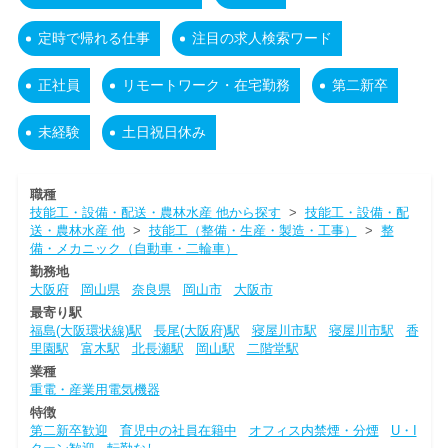
定時で帰れる仕事
注目の求人検索ワード
正社員
リモートワーク・在宅勤務
第二新卒
未経験
土日祝日休み
職種
技能工・設備・配送・農林水産 他から探す
>
技能工・設備・配
送・農林水産 他
>
技能工（整備・生産・製造・工事）
>
整
備・メカニック（自動車・二輪車）
勤務地
大阪府
岡山県
奈良県
岡山市
大阪市
最寄り駅
福島(大阪環状線)駅
長尾(大阪府)駅
寝屋川市駅
寝屋川市駅
香
里園駅
富木駅
北長瀬駅
岡山駅
二階堂駅
業種
重電・産業用電気機器
特徴
第二新卒歓迎
育児中の社員在籍中
オフィス内禁煙・分煙
U・I