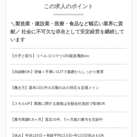
この求人のポイント
＼製造業・建設業・医療・食品など幅広い業界に貢
献／ 社会に不可欠な存在として安定経営を継続して
います
【大手と取引】コベルコ/コマツ/JR/阪急電鉄etc
【未経験OK】研修＋手厚いOJTで基礎からしっかり教育
【働き方】基本1日1件＆日勤のみの対応＆近場メイン
【スキルUP】業務に関する資格は全額会社負担で取得OK
【賞与実績6.8ヶ月】直近10年、5ヶ月超の賞与を支給中
【休み】年休120日＋有給平均13.5日=年133日休みもOK