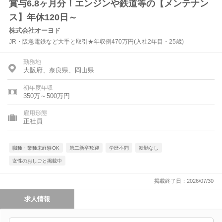
賞与6.8ヶ月分！エンジンや鉄道等の【メンテナン
ス】年休120日～
株式会社オーヨド
JR・阪急電鉄など大手と取引★年収例470万円(入社2年目・25歳)
勤務地
大阪府、奈良県、岡山県
初年度年収
350万～500万円
雇用形態
正社員
職種・業種未経験OK
第二新卒歓迎
学歴不問
転勤なし
女性のおしごと掲載中
掲載終了日：2026/07/30
求人情報