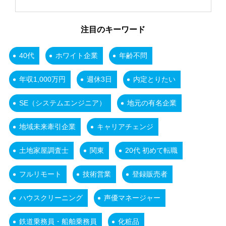
注目のキーワード
40代
ホワイト企業
年齢不問
年収1,000万円
週休3日
内定とりたい
SE（システムエンジニア）
地元の有名企業
地域未来牽引企業
キャリアチェンジ
土地家屋調査士
関東
20代 初めて転職
フルリモート
技術営業
登録販売者
ハウスクリーニング
声優マネージャー
鉄道乗務員・船舶乗務員
化粧品