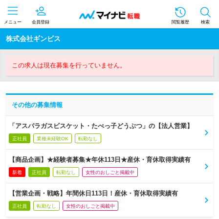
メニュー
会員登録
閲覧履歴
検索
株式会社ギンビス
この求人は現在募集を行っていません。
その他の募集情報
「アスパラガスビスケット・たべっ子どうぶつ」の【法人営業】
正社員
業種未経験OK
転勤なし
【商品企画】★経験者募集★年休113日★産休・育休取得実績有
新着
正社員
転勤なし
女性のおしごと掲載中
【営業企画・戦略】年間休日113日！産休・育休取得実績有
正社員
転勤なし
女性のおしごと掲載中