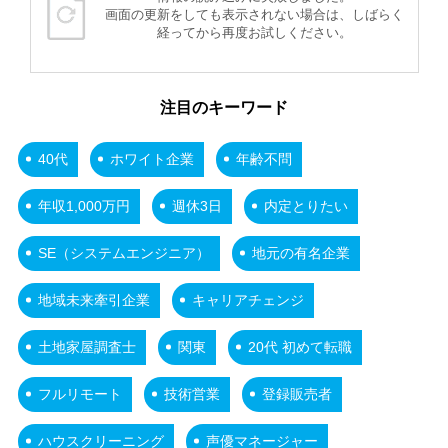
画面の更新をしても表示されない場合は、しばらく
経ってから再度お試しください。
注目のキーワード
40代
ホワイト企業
年齢不問
年収1,000万円
週休3日
内定とりたい
SE（システムエンジニア）
地元の有名企業
地域未来牽引企業
キャリアチェンジ
土地家屋調査士
関東
20代 初めて転職
フルリモート
技術営業
登録販売者
ハウスクリーニング
声優マネージャー