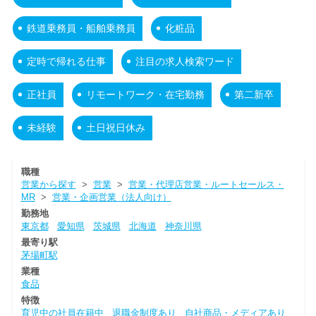
鉄道乗務員・船舶乗務員
化粧品
定時で帰れる仕事
注目の求人検索ワード
正社員
リモートワーク・在宅勤務
第二新卒
未経験
土日祝日休み
職種
営業から探す
>
営業
>
営業・代理店営業・ルートセールス・
MR
>
営業・企画営業（法人向け）
勤務地
東京都
愛知県
茨城県
北海道
神奈川県
最寄り駅
茅場町駅
業種
食品
特徴
育児中の社員在籍中
退職金制度あり
自社商品・メディアあり