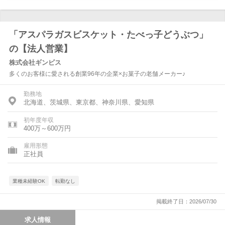
「アスパラガスビスケット・たべっ子どうぶつ」
の【法人営業】
株式会社ギンビス
多くのお客様に愛される創業96年の企業×お菓子の老舗メーカー♪
勤務地
北海道、茨城県、東京都、神奈川県、愛知県
初年度年収
400万～600万円
雇用形態
正社員
業種未経験OK
転勤なし
掲載終了日：2026/07/30
求人情報