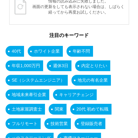
情報の読み込みに失敗しました。
画面の更新をしても表示されない場合は、しばらく
経ってから再度お試しください。
注目のキーワード
40代
ホワイト企業
年齢不問
年収1,000万円
週休3日
内定とりたい
SE（システムエンジニア）
地元の有名企業
地域未来牽引企業
キャリアチェンジ
土地家屋調査士
関東
20代 初めて転職
フルリモート
技術営業
登録販売者