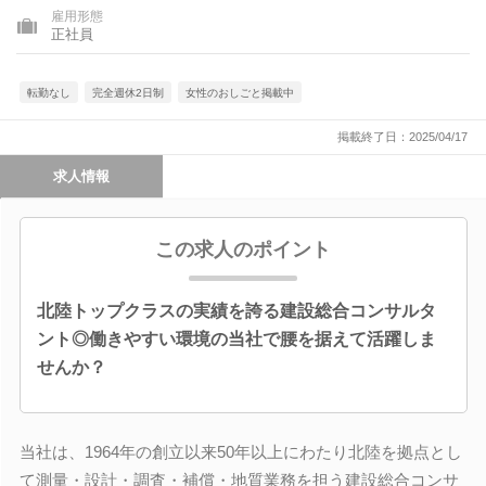
雇用形態
正社員
転勤なし
完全週休2日制
女性のおしごと掲載中
掲載終了日：2025/04/17
求人情報
この求人のポイント
北陸トップクラスの実績を誇る建設総合コンサルタ
ント◎働きやすい環境の当社で腰を据えて活躍しま
せんか？
当社は、1964年の創立以来50年以上にわたり北陸を拠点とし
て測量・設計・調査・補償・地質業務を担う建設総合コンサ