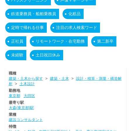
ハウスクリーニング
声優マネージャー
鉄道乗務員・船舶乗務員
化粧品
定時で帰れる仕事
注目の求人検索ワード
正社員
リモートワーク・在宅勤務
第二新卒
未経験
土日祝日休み
職種
建築・土木から探す
>
建築・土木
>
設計・積算・測量・構造解
析
>
土木設計
勤務地
東京都
大田区
最寄り駅
大森(東京都)駅
業種
建設コンサルタント
特徴