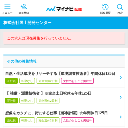
メニュー
会員登録
閲覧履歴
検索
株式会社国土開発センター
この求人は現在募集を行っていません。
その他の募集情報
自然・生活環境をリサーチする【環境調査技術者】年間休日125日
正社員
転勤なし
完全週休2日制
女性のおしごと掲載中
【 補償・測量技術者 】※完全土日祝休＆年休125日
正社員
転勤なし
完全週休2日制
想像をカタチに、街にする仕事【都市計画】☆年間休日125日
正社員
転勤なし
完全週休2日制
女性のおしごと掲載中