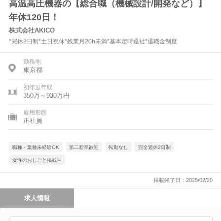
高温高圧機器の【総合職（機械設計/開発など）】
年休120日！
株式会社AKICO
*完休2日制*土日祝休*残業月20h未満*基本定時退社*退職金制度
勤務地
東京都
初年度年収
350万～930万円
雇用形態
正社員
職種・業種未経験OK
第二新卒歓迎
転勤なし
完全週休2日制
女性のおしごと掲載中
掲載終了日：2025/02/20
求人情報