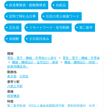
鉄道乗務員・船舶乗務員
化粧品
定時で帰れる仕事
注目の求人検索ワード
正社員
リモートワーク・在宅勤務
第二新卒
未経験
土日祝日休み
職種
電気・電子・機械・半導体から探す
>
電気・電子・機械・半導体
>
機械・機構設計・金型設計・解析
>
機械・機構設計（精密・
医療用機器系）
勤務地
東京都
大田区
最寄り駅
六郷土手駅
業種
精密機器
特徴
第二新卒歓迎
5日以上連続休暇取得可能
原則定時退社
社宅・