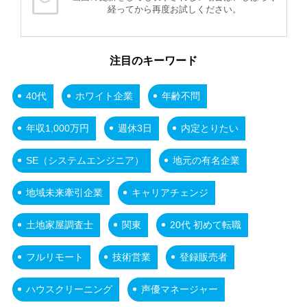
経ってから再度お試しください。
注目のキーワード
40代
ホワイト企業
年齢不問
年収1,000万円
週休3日
内定とりたい
SE（システムエンジニア）
地元の有名企業
地域未来牽引企業
キャリアチェンジ
土地家屋調査士
関東
20代 初めて転職
フルリモート
技術営業
登録販売者
ハウスクリーニング
声優マネージャー