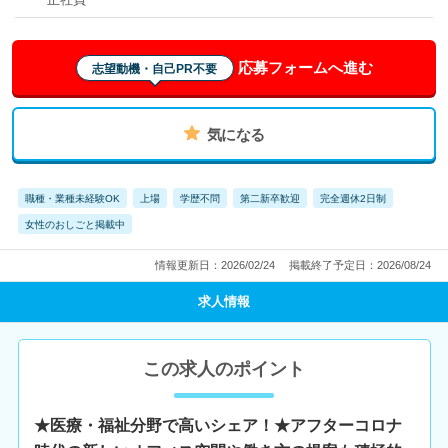
応募フォームへ進む
志望動機・自己PR不要
気になる
職種・業種未経験OK
上場
学歴不問
第二新卒歓迎
完全週休2日制
女性のおしごと掲載中
情報更新日：2026/02/24
掲載終了予定日：2026/08/24
求人情報
この求人のポイント
★医療・福祉分野で高いシェア！★アフターコロナ