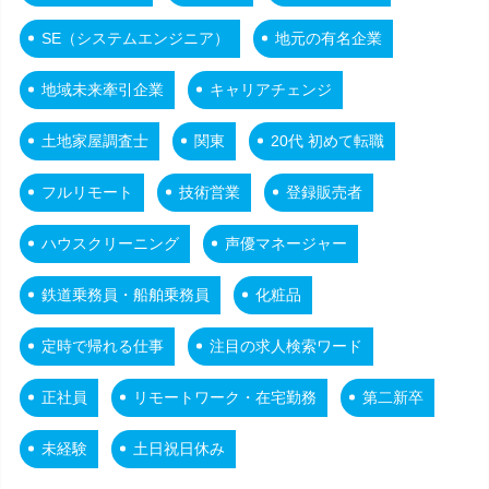
SE（システムエンジニア）
地元の有名企業
地域未来牽引企業
キャリアチェンジ
土地家屋調査士
関東
20代 初めて転職
フルリモート
技術営業
登録販売者
ハウスクリーニング
声優マネージャー
鉄道乗務員・船舶乗務員
化粧品
定時で帰れる仕事
注目の求人検索ワード
正社員
リモートワーク・在宅勤務
第二新卒
未経験
土日祝日休み