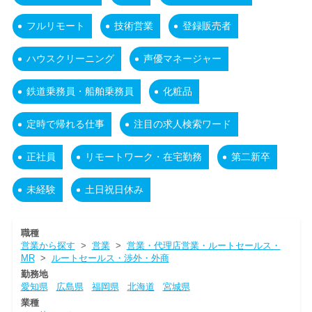
フルリモート
技術営業
登録販売者
ハウスクリーニング
声優マネージャー
鉄道乗務員・船舶乗務員
化粧品
定時で帰れる仕事
注目の求人検索ワード
正社員
リモートワーク・在宅勤務
第二新卒
未経験
土日祝日休み
職種
営業から探す
>
営業
>
営業・代理店営業・ルートセールス・
MR
>
ルートセールス・渉外・外商
勤務地
愛知県
広島県
福岡県
北海道
宮城県
業種