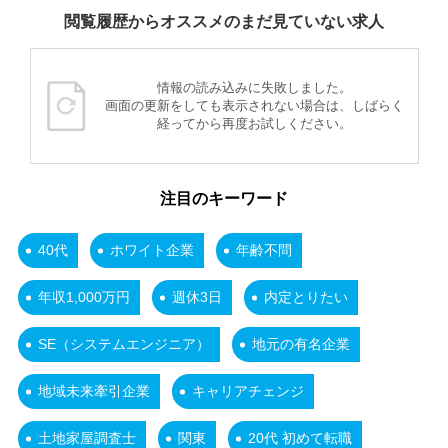
閲覧履歴からオススメのまだ見ていない求人
情報の読み込みに失敗しました。
画面の更新をしても表示されない場合は、しばらく
経ってから再度お試しください。
注目のキーワード
40代
ホワイト企業
年齢不問
年収1,000万円
週休3日
内定とりたい
SE（システムエンジニア）
地元の有名企業
地域未来牽引企業
キャリアチェンジ
土地家屋調査士
関東
20代 初めて転職