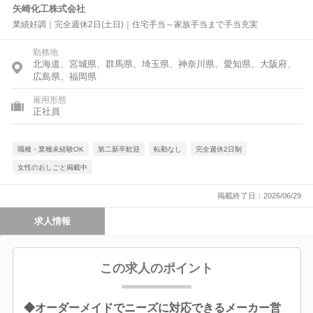
矢崎化工株式会社
業績好調｜完全週休2日(土日)｜住宅手当～家族手当まで手当充実
勤務地
北海道、宮城県、群馬県、埼玉県、神奈川県、愛知県、大阪府、
広島県、福岡県
雇用形態
正社員
職種・業種未経験OK
第二新卒歓迎
転勤なし
完全週休2日制
女性のおしごと掲載中
掲載終了日：2026/06/29
求人情報
この求人のポイント
◆オーダーメイドでニーズに対応できるメーカー営