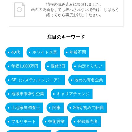
情報の読み込みに失敗しました。
画面の更新をしても表示されない場合は、しばらく
経ってから再度お試しください。
注目のキーワード
40代
ホワイト企業
年齢不問
年収1,000万円
週休3日
内定とりたい
SE（システムエンジニア）
地元の有名企業
地域未来牽引企業
キャリアチェンジ
土地家屋調査士
関東
20代 初めて転職
フルリモート
技術営業
登録販売者