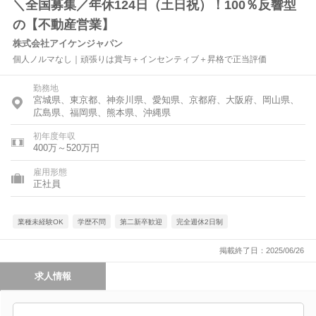
＼全国募集／年休124日（土日祝）！100％反響型
の【不動産営業】
株式会社アイケンジャパン
個人ノルマなし｜頑張りは賞与＋インセンティブ＋昇格で正当評価
勤務地
宮城県、東京都、神奈川県、愛知県、京都府、大阪府、岡山県、
広島県、福岡県、熊本県、沖縄県
初年度年収
400万～520万円
雇用形態
正社員
業種未経験OK
学歴不問
第二新卒歓迎
完全週休2日制
掲載終了日：2025/06/26
求人情報