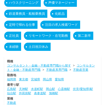
ハウスクリーニング
声優マネージャー
鉄道乗務員・船舶乗務員
化粧品
定時で帰れる仕事
注目の求人検索ワード
正社員
リモートワーク・在宅勤務
第二新卒
未経験
土日祝日休み
職種
コンサルタント・金融・不動産専門職から探す
>
コンサルタン
ト・金融・不動産専門職
>
不動産系専門職
>
不動産営業
勤務地
福岡県
東京都
宮城県
岡山県
愛知県
最寄り駅
広島駅
天神駅
水道町駅
岡山駅
心斎橋駅
伏見(愛知県)駅
仙台駅
外苑前駅
表参道駅
旭橋駅
業種
不動産