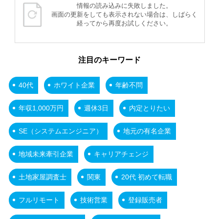
情報の読み込みに失敗しました。
画面の更新をしても表示されない場合は、しばらく
経ってから再度お試しください。
注目のキーワード
40代
ホワイト企業
年齢不問
年収1,000万円
週休3日
内定とりたい
SE（システムエンジニア）
地元の有名企業
地域未来牽引企業
キャリアチェンジ
土地家屋調査士
関東
20代 初めて転職
フルリモート
技術営業
登録販売者