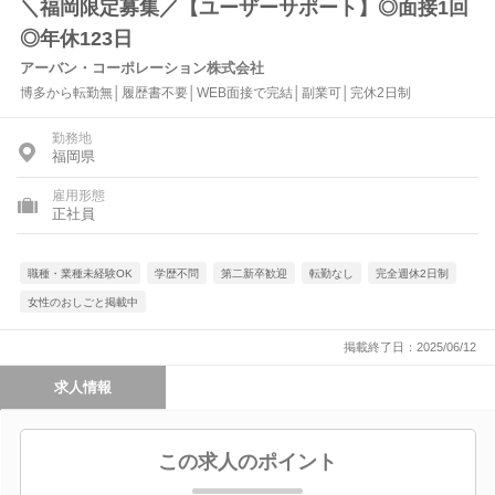
＼福岡限定募集／【ユーザーサポート】◎面接1回
◎年休123日
アーバン・コーポレーション株式会社
博多から転勤無│履歴書不要│WEB面接で完結│副業可│完休2日制
勤務地
福岡県
雇用形態
正社員
職種・業種未経験OK
学歴不問
第二新卒歓迎
転勤なし
完全週休2日制
女性のおしごと掲載中
掲載終了日：2025/06/12
求人情報
この求人のポイント