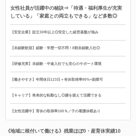
女性社員が活躍中の秘訣⇒「待遇・福利厚生が充実
している」「家庭との両立もできる」など多数◎
【安定企業】設立30年以上◎安定した経営基盤が強み
【未経験歓迎】経験・学歴一切不問！8割未経験入社◎
【研修充実】未経験・中途入社でも安心のサポート環境
【働きやすさ】年間休日123日＋有休取得率90%+副業可
【キャリア】将来的な転勤なし◎腰を据えて活躍できる
【女性活躍中】育休の取得率100％／子の看護休暇あり
《地域に根付いて働ける》残業ほぼ0・産育休実績10