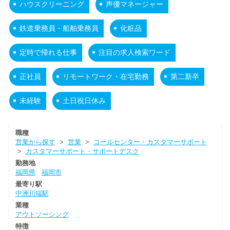
ハウスクリーニング
声優マネージャー
鉄道乗務員・船舶乗務員
化粧品
定時で帰れる仕事
注目の求人検索ワード
正社員
リモートワーク・在宅勤務
第二新卒
未経験
土日祝日休み
職種
営業から探す
>
営業
>
コールセンター・カスタマーサポート
>
カスタマーサポート・サポートデスク
勤務地
福岡県
福岡市
最寄り駅
中洲川端駅
業種
アウトソーシング
特徴