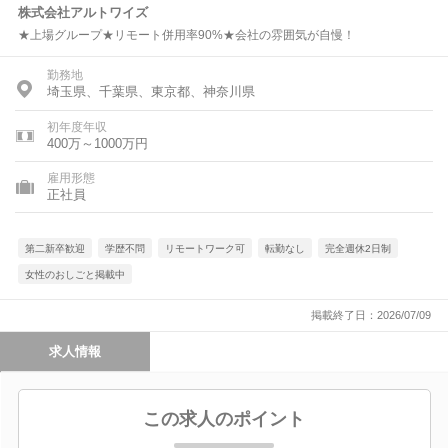
株式会社アルトワイズ
★上場グループ★リモート併用率90%★会社の雰囲気が自慢！
勤務地
埼玉県、千葉県、東京都、神奈川県
初年度年収
400万～1000万円
雇用形態
正社員
第二新卒歓迎
学歴不問
リモートワーク可
転勤なし
完全週休2日制
女性のおしごと掲載中
掲載終了日：2026/07/09
求人情報
この求人のポイント