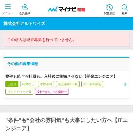
メニュー
会員登録
閲覧履歴
検索
株式会社アルトワイズ
この求人は現在募集を行っていません。
その他の募集情報
案件も給与も社風も。入社後に後悔させない【開発エンジニア】
正社員
転勤なし
学歴不問
完全週休2日制
第二新卒歓迎
リモートワーク可
女性のおしごと掲載中
"条件"も“会社の雰囲気”も大事にしたい方へ【ITエ
ンジニア】