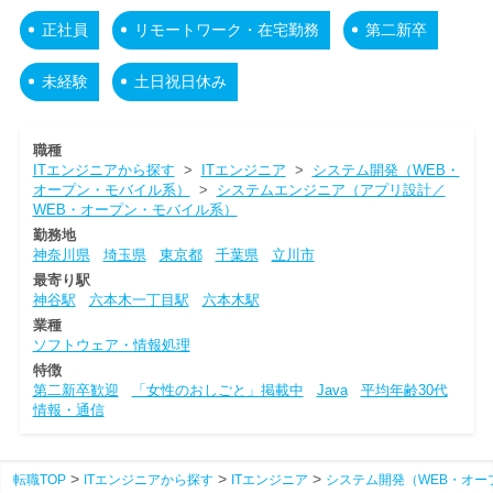
正社員
リモートワーク・在宅勤務
第二新卒
未経験
土日祝日休み
職種
ITエンジニアから探す
>
ITエンジニア
>
システム開発（WEB・
オープン・モバイル系）
>
システムエンジニア（アプリ設計／
WEB・オープン・モバイル系）
勤務地
神奈川県
埼玉県
東京都
千葉県
立川市
最寄り駅
神谷駅
六本木一丁目駅
六本木駅
業種
ソフトウェア・情報処理
特徴
第二新卒歓迎
「女性のおしごと」掲載中
Java
平均年齢30代
情報・通信
転職TOP
ITエンジニアから探す
ITエンジニア
システム開発（WEB・オー