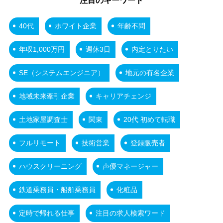
注目のキーワード
40代
ホワイト企業
年齢不問
年収1,000万円
週休3日
内定とりたい
SE（システムエンジニア）
地元の有名企業
地域未来牽引企業
キャリアチェンジ
土地家屋調査士
関東
20代 初めて転職
フルリモート
技術営業
登録販売者
ハウスクリーニング
声優マネージャー
鉄道乗務員・船舶乗務員
化粧品
定時で帰れる仕事
注目の求人検索ワード