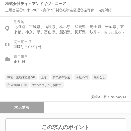
株式会社テイクアンドギヴ・ニーズ
上場企業◎年休120日・完休2日制◎経験者優遇◎産育休・時短対応
勤務地
北海道、宮城県、福島県、栃木県、群馬県、埼玉県、千葉県、東
京都、神奈川県、富山県、新潟県、長野県、岐阜県、静岡県、愛
もっと見る
知県、滋賀県、京都府、大阪府、兵庫県、和歌山県、岡山県、広
初年度年収
島県、徳島県、香川県、愛媛県、福岡県、長崎県、熊本県、鹿児
380万～700万円
島県
雇用形態
正社員
職種・業種未経験OK
上場
第二新卒歓迎
学歴不問
転勤なし
完全週休2日制
女性のおしごと掲載中
掲載終了日：2026/05/18
求人情報
この求人のポイント