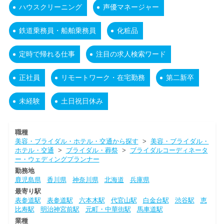
ハウスクリーニング
声優マネージャー
鉄道乗務員・船舶乗務員
化粧品
定時で帰れる仕事
注目の求人検索ワード
正社員
リモートワーク・在宅勤務
第二新卒
未経験
土日祝日休み
職種
美容・ブライダル・ホテル・交通から探す
>
美容・ブライダル・
ホテル・交通
>
ブライダル・葬祭
>
ブライダルコーディネータ
ー・ウェディングプランナー
勤務地
鹿児島県
香川県
神奈川県
北海道
兵庫県
最寄り駅
表参道駅
表参道駅
六本木駅
代官山駅
白金台駅
渋谷駅
恵
比寿駅
明治神宮前駅
元町・中華街駅
馬車道駅
業種