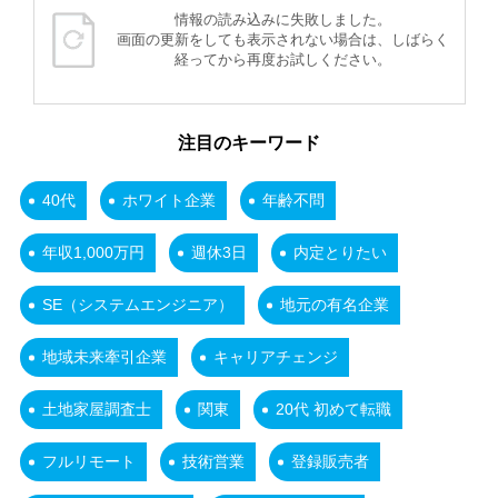
情報の読み込みに失敗しました。
画面の更新をしても表示されない場合は、しばらく
経ってから再度お試しください。
注目のキーワード
40代
ホワイト企業
年齢不問
年収1,000万円
週休3日
内定とりたい
SE（システムエンジニア）
地元の有名企業
地域未来牽引企業
キャリアチェンジ
土地家屋調査士
関東
20代 初めて転職
フルリモート
技術営業
登録販売者