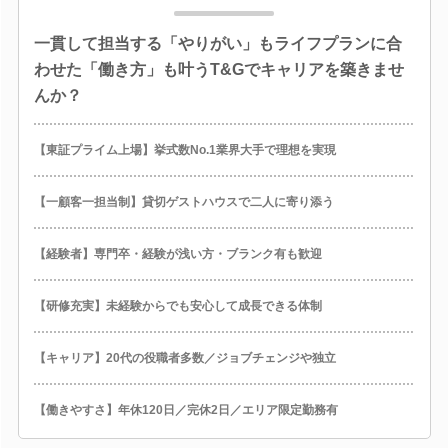
一貫して担当する「やりがい」もライフプランに合
わせた「働き方」も叶うT&Gでキャリアを築きませ
んか？
【東証プライム上場】挙式数No.1業界大手で理想を実現
【一顧客一担当制】貸切ゲストハウスで二人に寄り添う
【経験者】専門卒・経験が浅い方・ブランク有も歓迎
【研修充実】未経験からでも安心して成長できる体制
【キャリア】20代の役職者多数／ジョブチェンジや独立
【働きやすさ】年休120日／完休2日／エリア限定勤務有