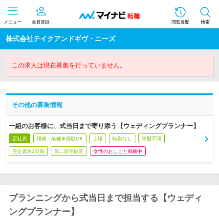
メニュー
会員登録
閲覧履歴
検索
株式会社テイクアンドギヴ・ニーズ
この求人は現在募集を行っていません。
その他の募集情報
一組のお客様に、式当日まで寄り添う【ウェディングプランナー】
正社員
職種・業種未経験OK
上場
転勤なし
学歴不問
完全週休2日制
第二新卒歓迎
女性のおしごと掲載中
プランニングから式当日まで担当する【ウェディ
ングプランナー】