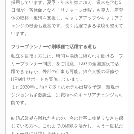
採用しています。夏季・年末年始に加え、週末を含む5
日間が一斉休館となる「リチャージ休暇」も導入。産育
休の取得・復帰を支援し、キャリアアップやキャリアチ
ェンジの機会も豊富です。長く活躍できる環境を整えて
います。
フリープランナーや別職種で活躍する道も
独立を目指す方には、時間や場所に縛られず働ける「フ
リープランナー制度」をご用意。T&Gの全国施設で活
躍できるほか、外部の仕事も可能。独立支援の研修や
HP制作サポートも実施しています。
また2030年に向けて多くのホテル出店を予定。新規ポ
ジションも多数誕生。別職種へのキャリアチェンジも可
能です。
結婚式業界を離れたものの、今の仕事に物足りなさを感
じている方へ。これまでの経験を活かし、もう一度私た
ちと一緒に活躍しませんか？