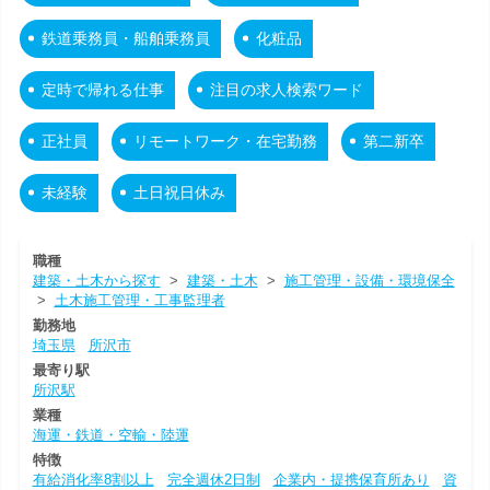
鉄道乗務員・船舶乗務員
化粧品
定時で帰れる仕事
注目の求人検索ワード
正社員
リモートワーク・在宅勤務
第二新卒
未経験
土日祝日休み
職種
建築・土木から探す
>
建築・土木
>
施工管理・設備・環境保全
>
土木施工管理・工事監理者
勤務地
埼玉県
所沢市
最寄り駅
所沢駅
業種
海運・鉄道・空輸・陸運
特徴
有給消化率8割以上
完全週休2日制
企業内・提携保育所あり
資