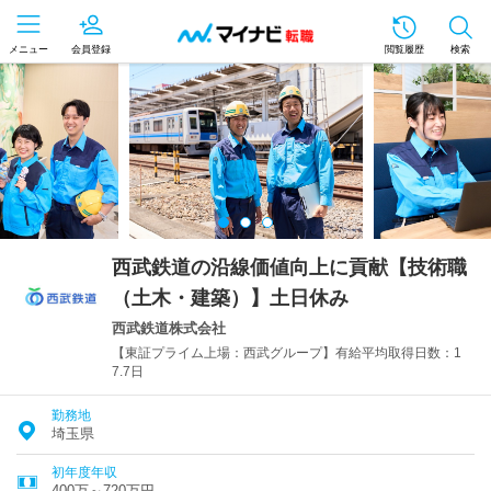
メニュー
会員登録
閲覧履歴
検索
西武鉄道の沿線価値向上に貢献【技術職
（土木・建築）】土日休み
西武鉄道株式会社
【東証プライム上場：西武グループ】有給平均取得日数：1
7.7日
勤務地
埼玉県
初年度年収
400万～720万円