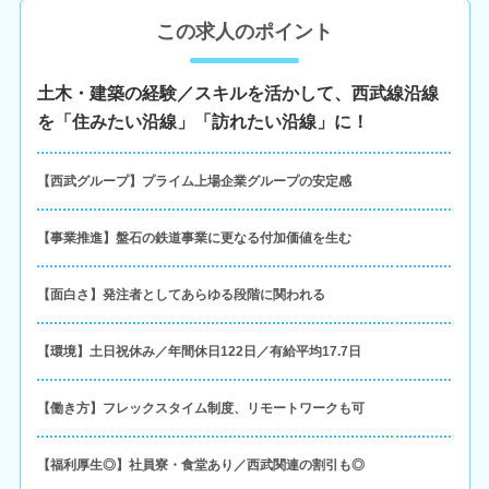
この求人のポイント
土木・建築の経験／スキルを活かして、西武線沿線
を「住みたい沿線」「訪れたい沿線」に！
【西武グループ】プライム上場企業グループの安定感
【事業推進】盤石の鉄道事業に更なる付加価値を生む
【面白さ】発注者としてあらゆる段階に関われる
【環境】土日祝休み／年間休日122日／有給平均17.7日
【働き方】フレックスタイム制度、リモートワークも可
【福利厚生◎】社員寮・食堂あり／西武関連の割引も◎