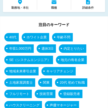
勤務地・本社
職種
詳細条件
注目のキーワード
40代
ホワイト企業
年齢不問
年収1,000万円
週休3日
内定とりたい
SE（システムエンジニア）
地元の有名企業
地域未来牽引企業
キャリアチェンジ
土地家屋調査士
関東
20代 初めて転職
フルリモート
技術営業
登録販売者
ハウスクリーニング
声優マネージャー