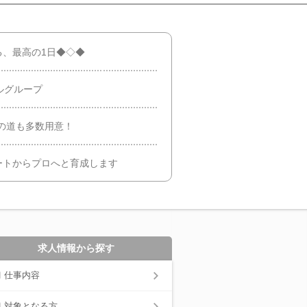
る、最高の1日◆◇◆
ルグループ
の道も多数用意！
ートからプロへと育成します
求人情報から探す
仕事内容
対象となる方