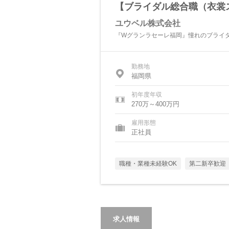
【ブライダル総合職（衣裳
ユウベル株式会社
『Wグランラセーレ福岡』憧れのブライ
勤務地
福岡県
初年度年収
270万～400万円
雇用形態
正社員
職種・業種未経験OK
第二新卒歓迎
求人情報