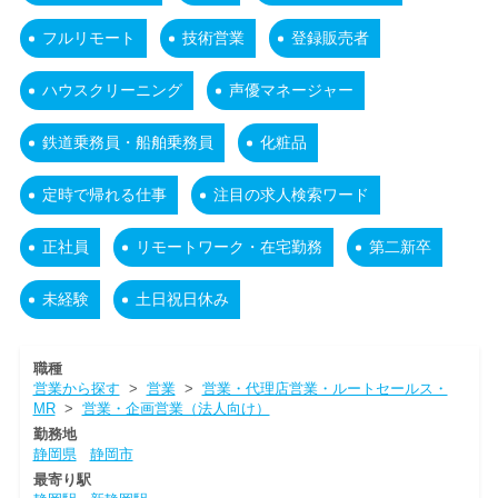
フルリモート
技術営業
登録販売者
ハウスクリーニング
声優マネージャー
鉄道乗務員・船舶乗務員
化粧品
定時で帰れる仕事
注目の求人検索ワード
正社員
リモートワーク・在宅勤務
第二新卒
未経験
土日祝日休み
職種
営業から探す
>
営業
>
営業・代理店営業・ルートセールス・
MR
>
営業・企画営業（法人向け）
勤務地
静岡県
静岡市
最寄り駅