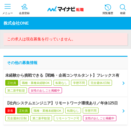
メニュー
会員登録
閲覧履歴
検索
株式会社ONE
この求人は現在募集を行っていません。
その他の募集情報
未経験から挑戦できる【戦略・企画コンサルタント】フレックス有
正社員
職種・業種未経験OK
転勤なし
学歴不問
完全週休2日制
第二新卒歓迎
女性のおしごと掲載中
【社内システムエンジニア】リモートワーク環境あり／年休125日
新着
正社員
職種・業種未経験OK
転勤なし
学歴不問
完全週休2日制
第二新卒歓迎
リモートワーク可
女性のおしごと掲載中