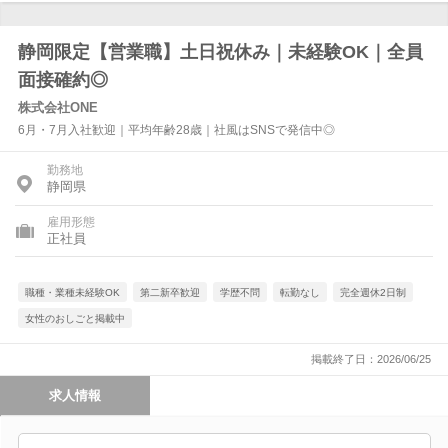
静岡限定【営業職】土日祝休み｜未経験OK｜全員
面接確約◎
株式会社ONE
6月・7月入社歓迎｜平均年齢28歳｜社風はSNSで発信中◎
勤務地
静岡県
雇用形態
正社員
職種・業種未経験OK
第二新卒歓迎
学歴不問
転勤なし
完全週休2日制
女性のおしごと掲載中
掲載終了日：2026/06/25
求人情報