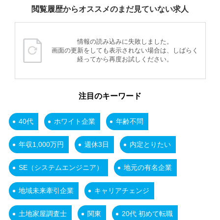
閲覧履歴からオススメのまだ見ていない求人
情報の読み込みに失敗しました。
画面の更新をしても表示されない場合は、しばらく
経ってから再度お試しください。
注目のキーワード
40代
ホワイト企業
年齢不問
年収1,000万円
週休3日
内定とりたい
SE（システムエンジニア）
地元の有名企業
地域未来牽引企業
キャリアチェンジ
土地家屋調査士
関東
20代 初めて転職