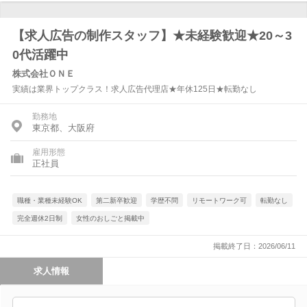
【求人広告の制作スタッフ】★未経験歓迎★20～3
0代活躍中
株式会社ＯＮＥ
実績は業界トップクラス！求人広告代理店★年休125日★転勤なし
勤務地
東京都、大阪府
雇用形態
正社員
職種・業種未経験OK
第二新卒歓迎
学歴不問
リモートワーク可
転勤なし
完全週休2日制
女性のおしごと掲載中
掲載終了日：2026/06/11
求人情報