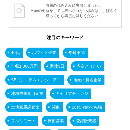
情報の読み込みに失敗しました。
画面の更新をしても表示されない場合は、しばらく
経ってから再度お試しください。
注目のキーワード
40代
ホワイト企業
年齢不問
年収1,000万円
週休3日
内定とりたい
SE（システムエンジニア）
地元の有名企業
地域未来牽引企業
キャリアチェンジ
土地家屋調査士
関東
20代 初めて転職
フルリモート
技術営業
登録販売者