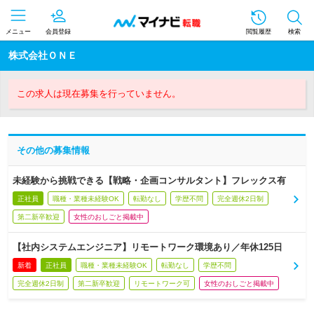
メニュー
会員登録
閲覧履歴
検索
株式会社ＯＮＥ
この求人は現在募集を行っていません。
その他の募集情報
未経験から挑戦できる【戦略・企画コンサルタント】フレックス有
正社員
職種・業種未経験OK
転勤なし
学歴不問
完全週休2日制
第二新卒歓迎
女性のおしごと掲載中
【社内システムエンジニア】リモートワーク環境あり／年休125日
新着
正社員
職種・業種未経験OK
転勤なし
学歴不問
完全週休2日制
第二新卒歓迎
リモートワーク可
女性のおしごと掲載中