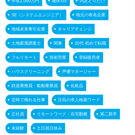
年収1,000万円
週休3日
内定とりたい
SE（システムエンジニア）
地元の有名企業
地域未来牽引企業
キャリアチェンジ
土地家屋調査士
関東
20代 初めて転職
フルリモート
技術営業
登録販売者
ハウスクリーニング
声優マネージャー
鉄道乗務員・船舶乗務員
化粧品
定時で帰れる仕事
注目の求人検索ワード
正社員
リモートワーク・在宅勤務
第二新卒
未経験
土日祝日休み