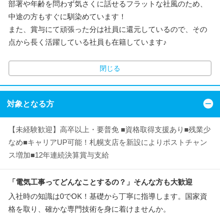
部署や年齢を問わず気さくに話せるフラットな社風のため、
中途の方もすぐに馴染めています！
また、賞与にて頑張った分は社員に還元しているので、その
点から長く活躍している社員も在籍しています♪
閉じる
対象となる方
【未経験歓迎】高卒以上・要普免 ■資格取得支援あり■残業少
なめ■キャリアUP可能！札幌支店を新設によりポストチャン
ス増加■12年連続決算賞与支給
「電気工事ってどんなことするの？」そんな方も大歓迎
入社時の知識は0でOK！基礎から丁寧に指導します。国家資
格を取り、確かな専門技術を身に着けませんか。