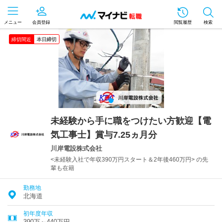
メニュー
会員登録
閲覧履歴
検索
締切間近
本日締切
未経験から手に職をつけたい方歓迎【電
気工事士】賞与7.25ヵ月分
川岸電設株式会社
<未経験入社で年収390万円スタート＆2年後460万円> の先
輩も在籍
勤務地
北海道
初年度年収
390万～440万円