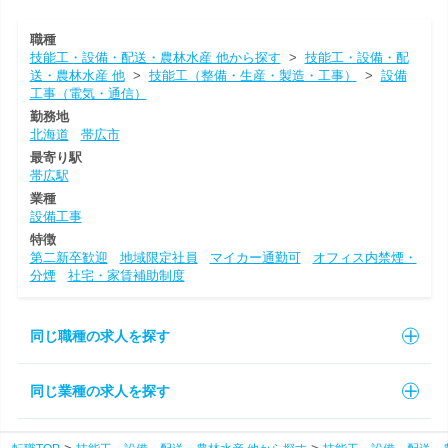
職種
技能工・設備・配送・農林水産 他から探す
>
技能工・設備・配
送・農林水産 他
>
技能工（整備・生産・製造・工事）
>
設備
工事（電気・通信）
勤務地
北海道
帯広市
最寄り駅
帯広駅
業種
設備工事
特徴
第二新卒歓迎
地域限定社員
マイカー通勤可
オフィス内禁煙・
分煙
社宅・家賃補助制度
同じ職種の求人を探す
同じ業種の求人を探す