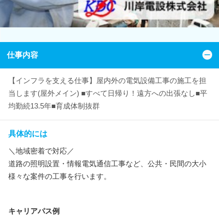
仕事内容
【インフラを支える仕事】屋内外の電気設備工事の施工を担
当します(屋外メイン) ■すべて日帰り！遠方への出張なし■平
均勤続13.5年■育成体制抜群
具体的には
＼地域密着で対応／
道路の照明設置・情報電気通信工事など、公共・民間の大小
様々な案件の工事を行います。
キャリアパス例