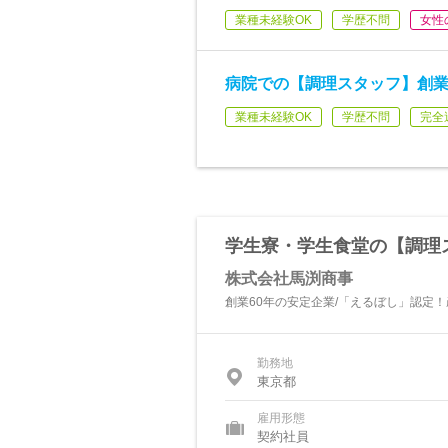
業種未経験OK
学歴不問
女性
病院での【調理スタッフ】創業
業種未経験OK
学歴不問
完全
学生寮・学生食堂の【調理ス
株式会社馬渕商事
創業60年の安定企業/「えるぼし」認定
勤務地
東京都
雇用形態
契約社員