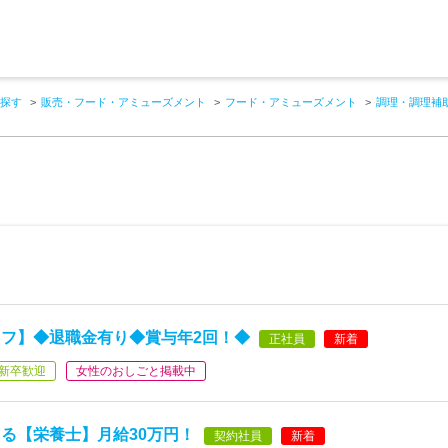
探す
販売・フード・アミューズメント
フード・アミューズメント
調理・調理補
フ】◆退職金有り◆賞与年2回！◆
正社員
新着
新卒歓迎
女性のおしごと掲載中
る【栄養士】月給30万円！
契約社員
新着