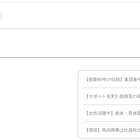
中
【創業60年の信頼】集団食
【サポート充実】面倒見の
【女性活躍中】産休・育休
【環境】馬渕商事は社員同