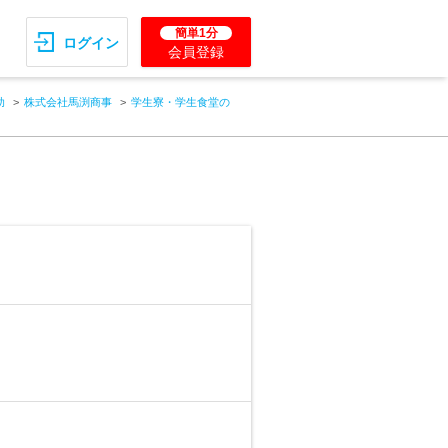
簡単1分
ログイン
会員登録
助
株式会社馬渕商事
学生寮・学生食堂の