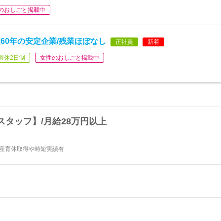
のおしごと掲載中
60年の安定企業/残業ほぼなし
正社員
新着
週休2日制
女性のおしごと掲載中
タッフ】/月給28万円以上
！産育休取得や時短実績有