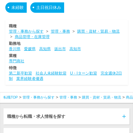
未経験
土日祝日休み
職種
管理・事務から探す
>
管理・事務
>
購買・資材・貿易・物流
>
商品管理・在庫管理
勤務地
香川県
愛媛県
高知県
坂出市
高知市
業種
専門商社
特徴
第二新卒歓迎
社会人未経験歓迎
U・Iターン歓迎
完全週休2日
制
業界経験者優遇
転職TOP
管理・事務から探す
管理・事務
購買・資材・貿易・物流
商品
職種から転職・求人情報を探す