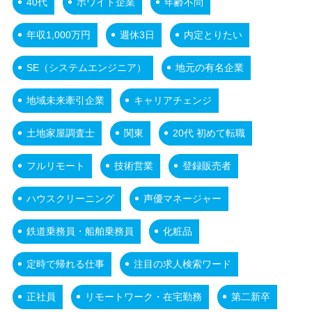
40代
ホワイト企業
年齢不問
年収1,000万円
週休3日
内定とりたい
SE（システムエンジニア）
地元の有名企業
地域未来牽引企業
キャリアチェンジ
土地家屋調査士
関東
20代 初めて転職
フルリモート
技術営業
登録販売者
ハウスクリーニング
声優マネージャー
鉄道乗務員・船舶乗務員
化粧品
定時で帰れる仕事
注目の求人検索ワード
正社員
リモートワーク・在宅勤務
第二新卒