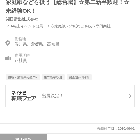
家庭紙などを扱う【総合職】☆第二新卒歓迎！☆
未経験OK！
関日野出株式会社
5/16松山イベント出展！！◎家庭紙・洋紙などを扱う専門商社
勤務地
香川県、愛媛県、高知県
雇用形態
正社員
職種・業種未経験OK
第二新卒歓迎
完全週休2日制
出展決定！
掲載終了日：2026/06/01
求人情報