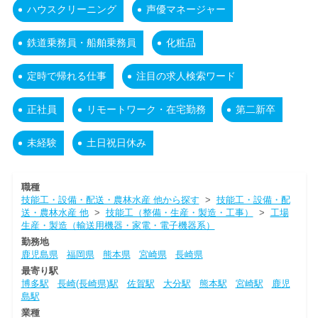
ハウスクリーニング
声優マネージャー
鉄道乗務員・船舶乗務員
化粧品
定時で帰れる仕事
注目の求人検索ワード
正社員
リモートワーク・在宅勤務
第二新卒
未経験
土日祝日休み
職種
技能工・設備・配送・農林水産 他から探す
>
技能工・設備・配
送・農林水産 他
>
技能工（整備・生産・製造・工事）
>
工場
生産・製造（輸送用機器・家電・電子機器系）
勤務地
鹿児島県
福岡県
熊本県
宮崎県
長崎県
最寄り駅
博多駅
長崎(長崎県)駅
佐賀駅
大分駅
熊本駅
宮崎駅
鹿児
島駅
業種