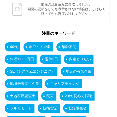
情報の読み込みに失敗しました。
画面の更新をしても表示されない場合は、しばらく
経ってから再度お試しください。
注目のキーワード
40代
ホワイト企業
年齢不問
年収1,000万円
週休3日
内定とりたい
SE（システムエンジニア）
地元の有名企業
地域未来牽引企業
キャリアチェンジ
土地家屋調査士
関東
20代 初めて転職
フルリモート
技術営業
登録販売者