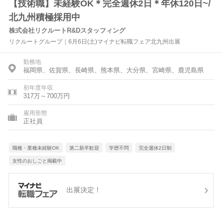
【技術職】未経験OK＊完全週休2日＊年休120日~/
北九州積極採用中
株式会社リクルートR&Dスタッフィング
リクルートグループ｜6月6日(土)マイナビ転職フェア北九州出展
勤務地
福岡県、佐賀県、長崎県、熊本県、大分県、宮崎県、鹿児島県
初年度年収
317万～700万円
雇用形態
正社員
職種・業種未経験OK
第二新卒歓迎
学歴不問
完全週休2日制
女性のおしごと掲載中
出展決定！