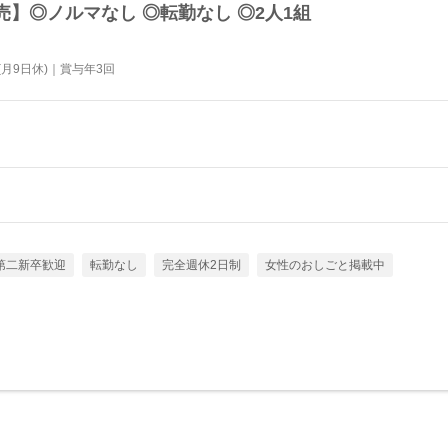
】◎ノルマなし ◎転勤なし ◎2人1組
月9日休)｜賞与年3回
第二新卒歓迎
転勤なし
完全週休2日制
女性のおしごと掲載中