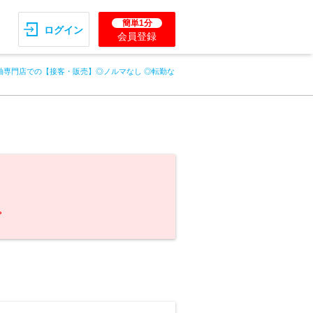
簡単1分
ログイン
会員登録
袖専門店での【接客・販売】◎ノルマなし ◎転勤な
。