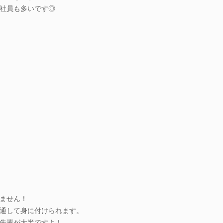
社員も多いです◎
ません！
通して身に付けられます。
先輩が大半ですよ！