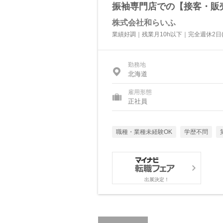
振袖専門店での【接客・販売
株式会社和らいふ
業績好調｜残業月10h以下｜完全週休2日(
勤務地
北海道
雇用形態
正社員
職種・業種未経験OK
学歴不問
出展決定！