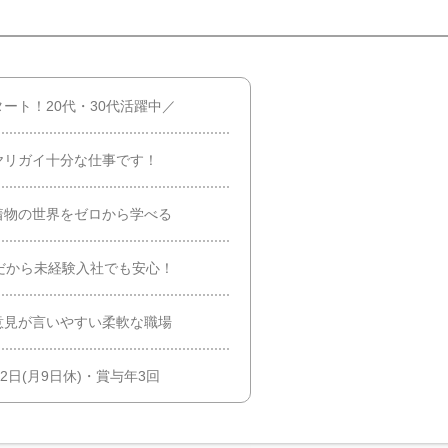
ート！20代・30代活躍中／
ヤリガイ十分な仕事です！
着物の世界をゼロから学べる
だから未経験入社でも安心！
意見が言いやすい柔軟な職場
2日(月9日休)・賞与年3回