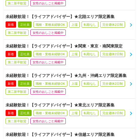
第二新卒歓迎
女性のおしごと掲載中
未経験歓迎！【ライフアドバイザー】★北陸エリア限定募集
新着
正社員
職種・業種未経験OK
上場
転勤なし
完全週休2日制
第二新卒歓迎
女性のおしごと掲載中
未経験歓迎！【ライフアドバイザー】★関東・東京・南関東限定
新着
正社員
職種・業種未経験OK
上場
転勤なし
完全週休2日制
第二新卒歓迎
女性のおしごと掲載中
未経験歓迎！【ライフアドバイザー】★九州・沖縄エリア限定募集
新着
正社員
職種・業種未経験OK
上場
転勤なし
完全週休2日制
第二新卒歓迎
女性のおしごと掲載中
未経験歓迎！【ライフアドバイザー】★東北エリア限定募集
新着
正社員
職種・業種未経験OK
上場
転勤なし
完全週休2日制
第二新卒歓迎
女性のおしごと掲載中
未経験歓迎！【ライフアドバイザー】★信越エリア限定募集