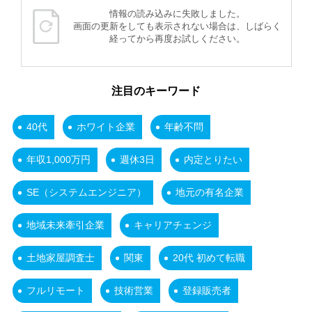
情報の読み込みに失敗しました。
画面の更新をしても表示されない場合は、しばらく
経ってから再度お試しください。
注目のキーワード
40代
ホワイト企業
年齢不問
年収1,000万円
週休3日
内定とりたい
SE（システムエンジニア）
地元の有名企業
地域未来牽引企業
キャリアチェンジ
土地家屋調査士
関東
20代 初めて転職
フルリモート
技術営業
登録販売者