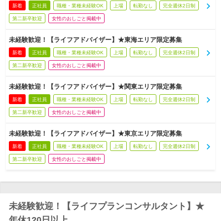
新着
正社員
職種・業種未経験OK
上場
転勤なし
完全週休2日制
第二新卒歓迎
女性のおしごと掲載中
未経験歓迎！【ライフアドバイザー】★東海エリア限定募集
新着
正社員
職種・業種未経験OK
上場
転勤なし
完全週休2日制
第二新卒歓迎
女性のおしごと掲載中
未経験歓迎！【ライフアドバイザー】★関東エリア限定募集
新着
正社員
職種・業種未経験OK
上場
転勤なし
完全週休2日制
第二新卒歓迎
女性のおしごと掲載中
未経験歓迎！【ライフアドバイザー】★東京エリア限定募集
新着
正社員
職種・業種未経験OK
上場
転勤なし
完全週休2日制
第二新卒歓迎
女性のおしごと掲載中
未経験歓迎！【ライフプランコンサルタント】★
年休120日以上