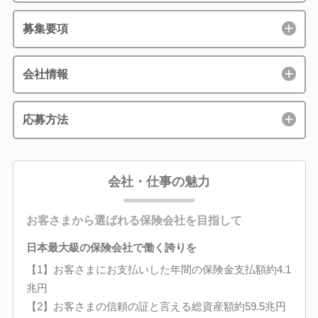
募集要項
会社情報
応募方法
会社・仕事の魅力
お客さまから選ばれる保険会社を目指して
日本最大級の保険会社で働く誇りを
【1】お客さまにお支払いした年間の保険金支払額約4.1
兆円
【2】お客さまの信頼の証と言える総資産額約59.5兆円