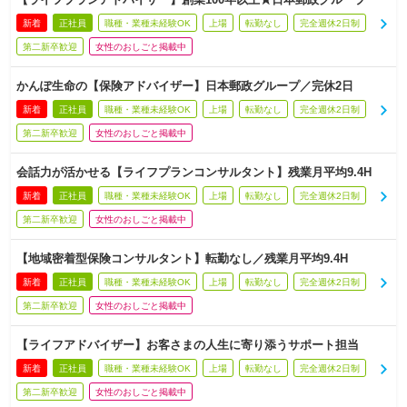
新着
正社員
職種・業種未経験OK
上場
転勤なし
完全週休2日制
第二新卒歓迎
女性のおしごと掲載中
かんぽ生命の【保険アドバイザー】日本郵政グループ／完休2日
新着
正社員
職種・業種未経験OK
上場
転勤なし
完全週休2日制
第二新卒歓迎
女性のおしごと掲載中
会話力が活かせる【ライフプランコンサルタント】残業月平均9.4H
新着
正社員
職種・業種未経験OK
上場
転勤なし
完全週休2日制
第二新卒歓迎
女性のおしごと掲載中
【地域密着型保険コンサルタント】転勤なし／残業月平均9.4H
新着
正社員
職種・業種未経験OK
上場
転勤なし
完全週休2日制
第二新卒歓迎
女性のおしごと掲載中
【ライフアドバイザー】お客さまの人生に寄り添うサポート担当
新着
正社員
職種・業種未経験OK
上場
転勤なし
完全週休2日制
第二新卒歓迎
女性のおしごと掲載中