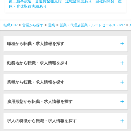
第二新卒歓迎
交通費全額支給
退職金制度あり
自社内開発
産
休・育休取得実績あり
転職TOP
営業から探す
営業
営業・代理店営業・ルートセールス・MR
職種から転職・求人情報を探す
勤務地から転職・求人情報を探す
業種から転職・求人情報を探す
雇用形態から転職・求人情報を探す
求人の特徴から転職・求人情報を探す