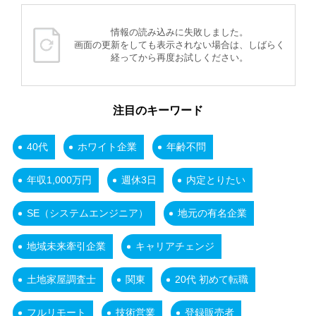
情報の読み込みに失敗しました。
画面の更新をしても表示されない場合は、しばらく
経ってから再度お試しください。
注目のキーワード
40代
ホワイト企業
年齢不問
年収1,000万円
週休3日
内定とりたい
SE（システムエンジニア）
地元の有名企業
地域未来牽引企業
キャリアチェンジ
土地家屋調査士
関東
20代 初めて転職
フルリモート
技術営業
登録販売者