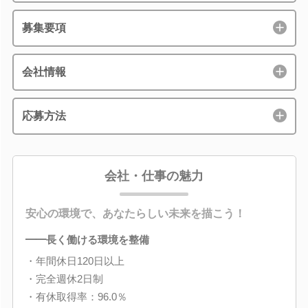
募集要項
会社情報
応募方法
会社・仕事の魅力
安心の環境で、あなたらしい未来を描こう！
━━長く働ける環境を整備
・年間休日120日以上
・完全週休2日制
・有休取得率：96.0％