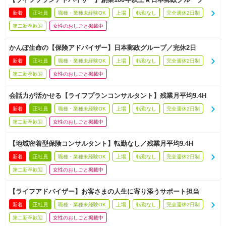
新着
正社員
職種・業種未経験OK
上場
転勤なし
完全週休2日制
第二新卒歓迎
女性のおしごと掲載中
かんぽ生命の【保険アドバイザー】日本郵政グループ／完休2日
新着
正社員
職種・業種未経験OK
上場
転勤なし
完全週休2日制
第二新卒歓迎
女性のおしごと掲載中
会話力が活かせる【ライフプランコンサルタント】残業月平均9.4H
新着
正社員
職種・業種未経験OK
上場
転勤なし
完全週休2日制
第二新卒歓迎
女性のおしごと掲載中
【地域密着型保険コンサルタント】転勤なし／残業月平均9.4H
新着
正社員
職種・業種未経験OK
上場
転勤なし
完全週休2日制
第二新卒歓迎
女性のおしごと掲載中
【ライフアドバイザー】お客さまの人生に寄り添うサポート担当
新着
正社員
職種・業種未経験OK
上場
転勤なし
完全週休2日制
第二新卒歓迎
女性のおしごと掲載中