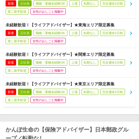
新着
正社員
職種・業種未経験OK
上場
転勤なし
完全週休2日制
第二新卒歓迎
女性のおしごと掲載中
未経験歓迎！【ライフアドバイザー】★東海エリア限定募集
新着
正社員
職種・業種未経験OK
上場
転勤なし
完全週休2日制
第二新卒歓迎
女性のおしごと掲載中
未経験歓迎！【ライフアドバイザー】★関東エリア限定募集
新着
正社員
職種・業種未経験OK
上場
転勤なし
完全週休2日制
第二新卒歓迎
女性のおしごと掲載中
未経験歓迎！【ライフアドバイザー】★東京エリア限定募集
新着
正社員
職種・業種未経験OK
上場
転勤なし
完全週休2日制
第二新卒歓迎
女性のおしごと掲載中
かんぽ生命の【保険アドバイザー】日本郵政グル
ープ／転勤なし