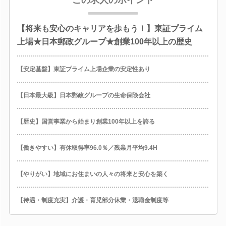
この求人のポイント
【将来も安心のキャリアを歩もう！】東証プライム
上場★日本郵政グループ★創業100年以上の歴史
【安定基盤】東証プライム上場企業の安定性あり
【日本最大級】日本郵政グループの生命保険会社
【歴史】国営事業から始まり創業100年以上を誇る
【働きやすい】有休取得率96.0％／残業月平均9.4H
【やりがい】地域にお住まいの人々の将来と安心を築く
【待遇・制度充実】介護・育児部分休業・退職金制度等