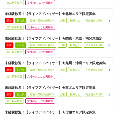
第二新卒歓迎
女性のおしごと掲載中
未経験歓迎！【ライフアドバイザー】★北陸エリア限定募集
新着
正社員
職種・業種未経験OK
上場
転勤なし
完全週休2日制
第二新卒歓迎
女性のおしごと掲載中
未経験歓迎！【ライフアドバイザー】★関東・東京・南関東限定
新着
正社員
職種・業種未経験OK
上場
転勤なし
完全週休2日制
第二新卒歓迎
女性のおしごと掲載中
未経験歓迎！【ライフアドバイザー】★九州・沖縄エリア限定募集
新着
正社員
職種・業種未経験OK
上場
転勤なし
完全週休2日制
第二新卒歓迎
女性のおしごと掲載中
未経験歓迎！【ライフアドバイザー】★東北エリア限定募集
新着
正社員
職種・業種未経験OK
上場
転勤なし
完全週休2日制
第二新卒歓迎
女性のおしごと掲載中
未経験歓迎！【ライフアドバイザー】★信越エリア限定募集