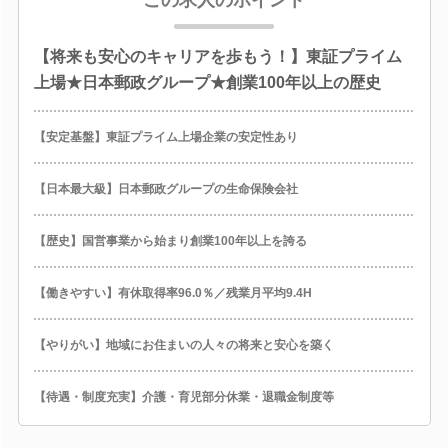
この求人のポイント
【将来も安心のキャリアを歩もう！】東証プライム
上場★日本郵政グループ★創業100年以上の歴史
【安定基盤】東証プライム上場企業の安定性あり
【日本最大級】日本郵政グループの生命保険会社
【歴史】国営事業から始まり創業100年以上を誇る
【働きやすい】有休取得率96.0％／残業月平均9.4H
【やりがい】地域にお住まいの人々の将来と安心を築く
【待遇・制度充実】介護・育児部分休業・退職金制度等