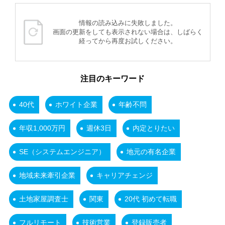
情報の読み込みに失敗しました。
画面の更新をしても表示されない場合は、しばらく
経ってから再度お試しください。
注目のキーワード
40代
ホワイト企業
年齢不問
年収1,000万円
週休3日
内定とりたい
SE（システムエンジニア）
地元の有名企業
地域未来牽引企業
キャリアチェンジ
土地家屋調査士
関東
20代 初めて転職
フルリモート
技術営業
登録販売者