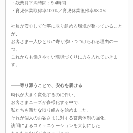
・残業月平均時間：9.4時間
・育児休業取得率100％／育児休業復帰率98.0％
社員が安心して仕事に取り組める環境が整っていること
が、
お客さま一人ひとりに寄り添いつづけられる理由の一
つ。
これからも働きやすい環境づくりに力を入れていきま
す。
━━寄り添うことで、安心を届ける
時代が大きく変化するのに伴い、
お客さまニーズが多様化する中で、
私たちも新たな取り組みを始めました。
それが個人のお客さまに対する営業体制の強化。
訪問によるコミュニケーションを大切にした