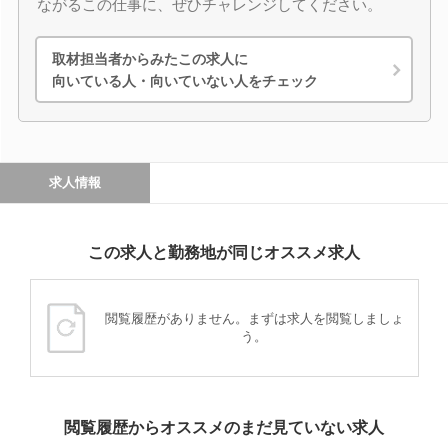
ながるこの仕事に、ぜひチャレンジしてください。
取材担当者からみたこの求人に
向いている人・向いていない人をチェック
求人情報
この求人と勤務地が同じオススメ求人
閲覧履歴がありません。まずは求人を閲覧しましょ
う。
閲覧履歴からオススメのまだ見ていない求人