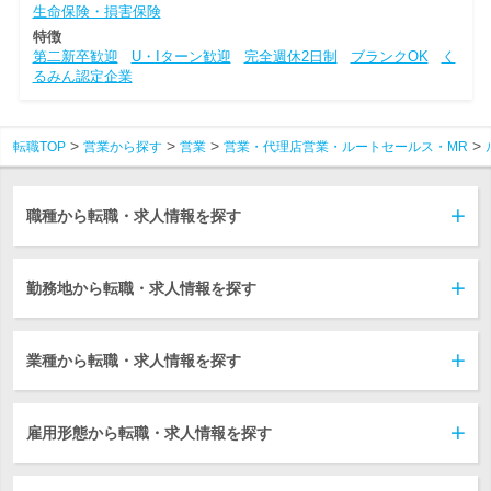
生命保険・損害保険
特徴
第二新卒歓迎
U・Iターン歓迎
完全週休2日制
ブランクOK
く
るみん認定企業
転職TOP
営業から探す
営業
営業・代理店営業・ルートセールス・MR
職種から転職・求人情報を探す
勤務地から転職・求人情報を探す
業種から転職・求人情報を探す
雇用形態から転職・求人情報を探す