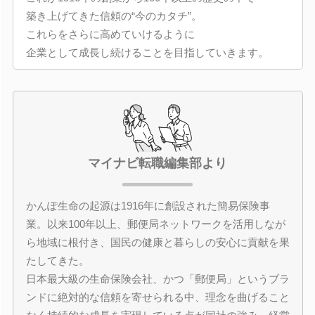
築き上げてきた信頼の“今のカタチ”。
これらをさらに高めていけるように
企業として成長し続けることを目指していきます。
マイナビ転職編集部より
かんぽ生命の起源は1916年に創設された簡易保険事
業。以来100年以上、郵便局ネットワークを活用しなが
ら地域に根付き、国民の健康と暮らしの安心に貢献を果
たしてきた。
日本最大級の生命保険会社、かつ「郵便局」というブラ
ンドに絶対的な信頼を寄せられる中、理念を曲げること