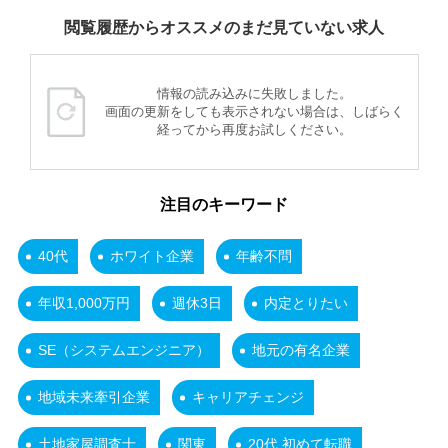
閲覧履歴からオススメのまだ見ていない求人
情報の読み込みに失敗しました。
画面の更新をしても表示されない場合は、しばらく
経ってから再度お試しください。
注目のキーワード
40代
ホワイト企業
年齢不問
年収1,000万円
週休3日
内定とりたい
SE（システムエンジニア）
地元の有名企業
地域未来牽引企業
キャリアチェンジ
土地家屋調査士
関東
20代 初めて転職