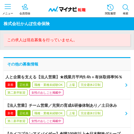
メニュー
会員登録
閲覧履歴
検索
株式会社かんぽ生命保険
この求人は現在募集を行っていません。
その他の募集情報
人と企業を支える【法人営業】★残業月平均9.4h＋有休取得率96％
新着
正社員
職種・業種未経験OK
上場
完全週休2日制
第二新卒歓迎
女性のおしごと掲載中
【法人営業】チーム営業／充実の育成&研修体制あり／土日休み
新着
正社員
職種・業種未経験OK
上場
完全週休2日制
第二新卒歓迎
女性のおしごと掲載中
【ライフプランアドバイザー】創業100年以上★日本郵政グループ