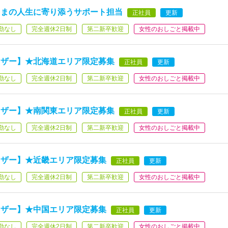
さまの人生に寄り添うサポート担当
正社員
更新
勤なし
完全週休2日制
第二新卒歓迎
女性のおしごと掲載中
イザー】★北海道エリア限定募集
正社員
更新
勤なし
完全週休2日制
第二新卒歓迎
女性のおしごと掲載中
イザー】★南関東エリア限定募集
正社員
更新
勤なし
完全週休2日制
第二新卒歓迎
女性のおしごと掲載中
イザー】★近畿エリア限定募集
正社員
更新
勤なし
完全週休2日制
第二新卒歓迎
女性のおしごと掲載中
イザー】★中国エリア限定募集
正社員
更新
勤なし
完全週休2日制
第二新卒歓迎
女性のおしごと掲載中