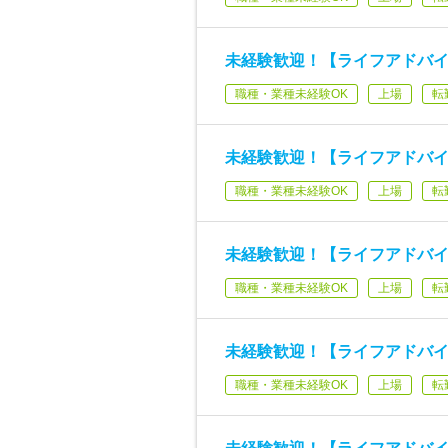
未経験歓迎！【ライフアドバ
職種・業種未経験OK
上場
転
未経験歓迎！【ライフアドバ
職種・業種未経験OK
上場
転
未経験歓迎！【ライフアドバ
職種・業種未経験OK
上場
転
未経験歓迎！【ライフアドバ
職種・業種未経験OK
上場
転