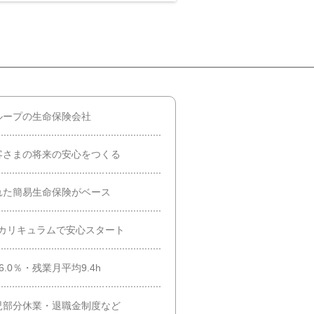
ループの生命保険会社
客さまの将来の安心をつくる
れた簡易生命保険がベース
カリキュラムで安心スタート
.0％・残業月平均9.4h
児部分休業・退職金制度など