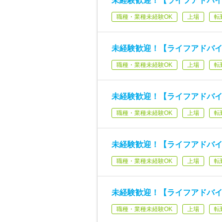
未経験歓迎！【ライフアドバ
職種・業種未経験OK
上場
転
未経験歓迎！【ライフアドバ
職種・業種未経験OK
上場
転
未経験歓迎！【ライフアドバ
職種・業種未経験OK
上場
転
未経験歓迎！【ライフアドバ
職種・業種未経験OK
上場
転
未経験歓迎！【ライフアドバ
職種・業種未経験OK
上場
転