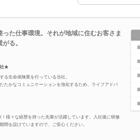
整った仕事環境。それが地域に住むお客さま
繋がる。
社★
する生命保険業を行っている当社。
たたかなコミュニケーションを強化するため、ライフアドバ
K！様々な経歴を持った先輩が活躍しています。入社後に研修
期間を設けていますので、ご安心ください。