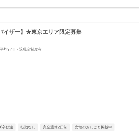
バイザー】★東京エリア限定募集
平均9.4H・退職金制度有
新卒歓迎
転勤なし
完全週休2日制
女性のおしごと掲載中