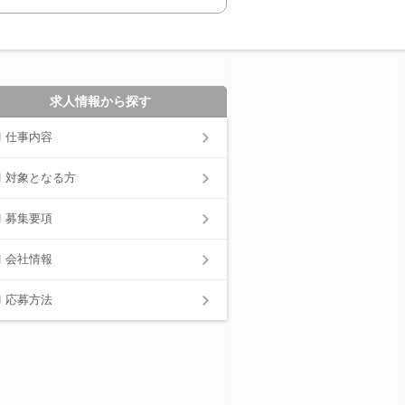
求人情報から探す
仕事内容
対象となる方
募集要項
会社情報
応募方法