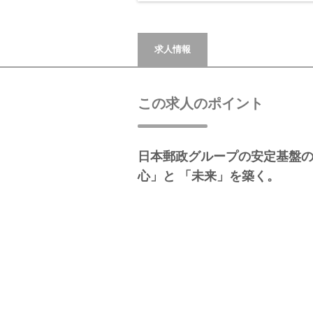
求人情報
この求人のポイント
日本郵政グループの安定基盤
心」と 「未来」を築く。