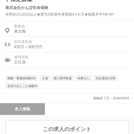
株式会社かんぽ生命保険
年間休日120日以上★賞与2回/前年度実績4.3カ月★残業月平均9.4H
勤務地
東京都
初年度年収
420万～500万円
雇用形態
正社員
職種・業種未経験OK
上場
第二新卒歓迎
転勤なし
完全週休2日制
女性のおしごと掲載中
掲載終了日：2026/06/04
求人情報
この求人のポイント