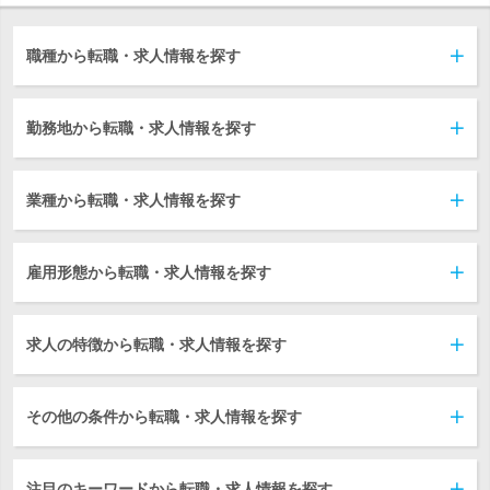
職種から転職・求人情報を探す
勤務地から転職・求人情報を探す
業種から転職・求人情報を探す
雇用形態から転職・求人情報を探す
求人の特徴から転職・求人情報を探す
その他の条件から転職・求人情報を探す
注目のキーワードから転職・求人情報を探す