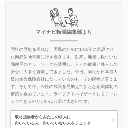
マイナビ転職編集部より
同社の歴史を遡れば、国民のために1916年に創設され
た簡易保険事業に行き着きます。以来、地域に根付いた
郵便局のネットワークを活用し、人々の健康と暮らしの
安心に大きく貢献してきました。今日、同社が日本最大
級の生命保険会社になっているのも、その賜物と言えま
す。そして今、今後の成長を見据えて新たな組織体制の
構築を進めています。ライフアドバイザーとしてチャレ
ンジできるやりがいは非常に大きいです。
取材担当者からみたこの求人に
向いている人・向いていない人をチェック