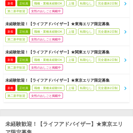
新着
正社員
職種・業種未経験OK
上場
転勤なし
完全週休2日制
第二新卒歓迎
女性のおしごと掲載中
未経験歓迎！【ライフアドバイザー】★東海エリア限定募集
新着
正社員
職種・業種未経験OK
上場
転勤なし
完全週休2日制
第二新卒歓迎
女性のおしごと掲載中
未経験歓迎！【ライフアドバイザー】★関東エリア限定募集
新着
正社員
職種・業種未経験OK
上場
転勤なし
完全週休2日制
第二新卒歓迎
女性のおしごと掲載中
未経験歓迎！【ライフアドバイザー】★東京エリア限定募集
新着
正社員
職種・業種未経験OK
上場
転勤なし
完全週休2日制
第二新卒歓迎
女性のおしごと掲載中
未経験歓迎！【ライフアドバイザー】★東京エリ
ア限定募集