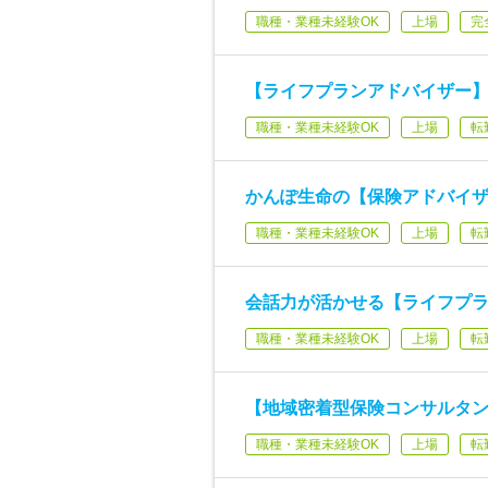
職種・業種未経験OK
上場
完
【ライフプランアドバイザー】
職種・業種未経験OK
上場
転
かんぽ生命の【保険アドバイザ
職種・業種未経験OK
上場
転
会話力が活かせる【ライフプラ
職種・業種未経験OK
上場
転
【地域密着型保険コンサルタン
職種・業種未経験OK
上場
転