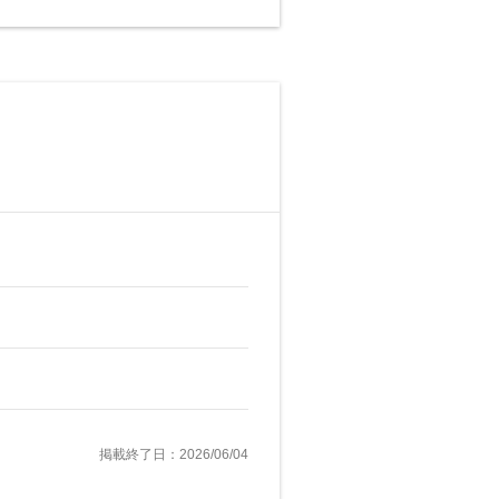
掲載終了日：2026/06/04