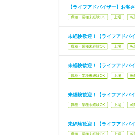
【ライフアドバイザー】お客
職種・業種未経験OK
上場
転
未経験歓迎！【ライフアドバ
職種・業種未経験OK
上場
転
未経験歓迎！【ライフアドバ
職種・業種未経験OK
上場
転
未経験歓迎！【ライフアドバ
職種・業種未経験OK
上場
転
未経験歓迎！【ライフアドバ
職種・業種未経験OK
上場
転