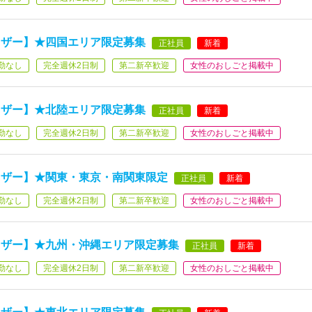
イザー】★四国エリア限定募集
正社員
新着
勤なし
完全週休2日制
第二新卒歓迎
女性のおしごと掲載中
イザー】★北陸エリア限定募集
正社員
新着
勤なし
完全週休2日制
第二新卒歓迎
女性のおしごと掲載中
イザー】★関東・東京・南関東限定
正社員
新着
勤なし
完全週休2日制
第二新卒歓迎
女性のおしごと掲載中
イザー】★九州・沖縄エリア限定募集
正社員
新着
勤なし
完全週休2日制
第二新卒歓迎
女性のおしごと掲載中