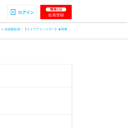
簡単1分
ログイン
会員登録
未経験歓迎！【ライフアドバイザー】★関東・