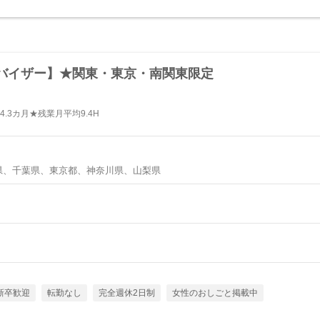
バイザー】★関東・東京・南関東限定
.3カ月★残業月平均9.4H
県、千葉県、東京都、神奈川県、山梨県
新卒歓迎
転勤なし
完全週休2日制
女性のおしごと掲載中