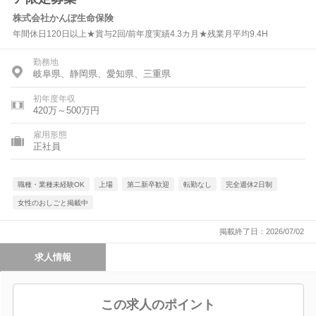
株式会社かんぽ生命保険
年間休日120日以上★賞与2回/前年度実績4.3カ月★残業月平均9.4H
勤務地
岐阜県、静岡県、愛知県、三重県
初年度年収
420万～500万円
雇用形態
正社員
職種・業種未経験OK
上場
第二新卒歓迎
転勤なし
完全週休2日制
女性のおしごと掲載中
掲載終了日：2026/07/02
求人情報
この求人のポイント