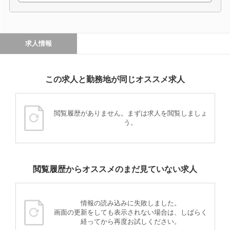
求人情報
この求人と勤務地が同じオススメ求人
閲覧履歴がありません。まずは求人を閲覧しましょ
う。
閲覧履歴からオススメのまだ見ていない求人
情報の読み込みに失敗しました。
画面の更新をしても表示されない場合は、しばらく
経ってから再度お試しください。