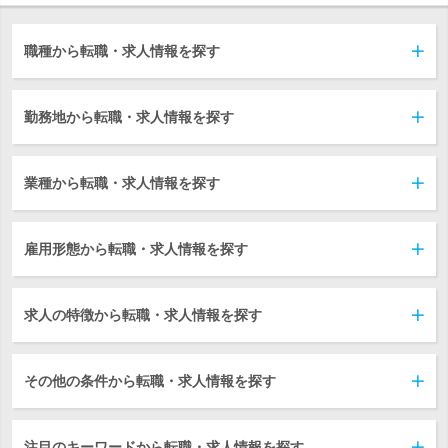
職種から転職・求人情報を探す
勤務地から転職・求人情報を探す
業種から転職・求人情報を探す
雇用形態から転職・求人情報を探す
求人の特徴から転職・求人情報を探す
その他の条件から転職・求人情報を探す
注目のキーワードから転職・求人情報を探す