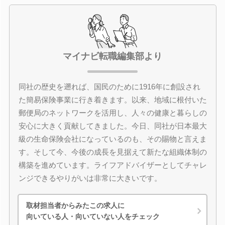
マイナビ転職編集部より
同社の歴史を遡れば、国民のために1916年に創設され
た簡易保険事業に行き着きます。以来、地域に根付いた
郵便局のネットワークを活用し、人々の健康と暮らしの
安心に大きく貢献してきました。今日、同社が日本最大
級の生命保険会社になっているのも、その賜物と言えま
す。そして今、今後の成長を見据えて新たな組織体制の
構築を進めています。ライフアドバイザーとしてチャレ
ンジできるやりがいは非常に大きいです。
取材担当者からみたこの求人に
向いている人・向いていない人をチェック