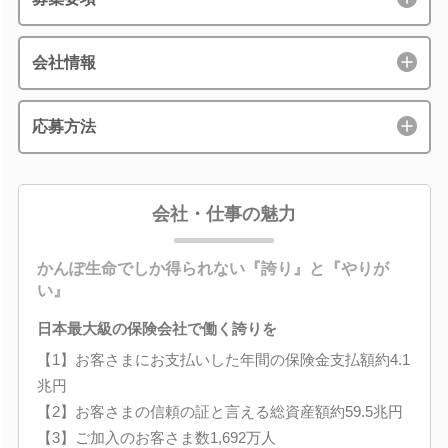
会社情報
応募方法
会社・仕事の魅力
かんぽ生命でしか得られない『誇り』と『やりが
い』
日本最大級の保険会社で働く誇りを
【1】お客さまにお支払いした年間の保険金支払額約4.1
兆円
【2】お客さまの信頼の証と言える総資産額約59.5兆円
【3】ご加入のお客さま数1,692万人