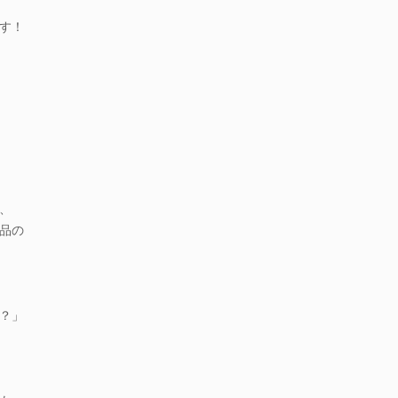
す！
、
品の
？」