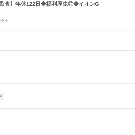
監査】年休122日◆福利厚生◎◆イオンG
プ会社
中