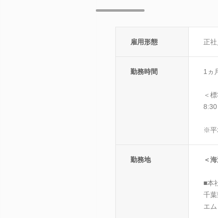
雇用形態
正社
勤務時間
1ヵ
＜標
8:3
※平
勤務地
＜海
■本
千葉
エム