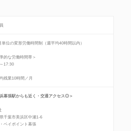
員
月単位の変形労働時間制（週平均40時間以内）
準的な労働時間帯＞
0～17:30
均残業10時間／月
浜幕張駅からも近く・交通アクセス◎＞
社
県千葉市美浜区中瀬1-6
・ベイポイント幕張