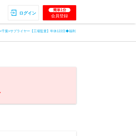
簡単1分
ログイン
会員登録
<千葉>サプライヤー【工場監査】年休122日◆福利
。