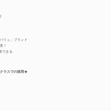
方
バリュ」ブランド
実！
実できる
クラスでの採用★