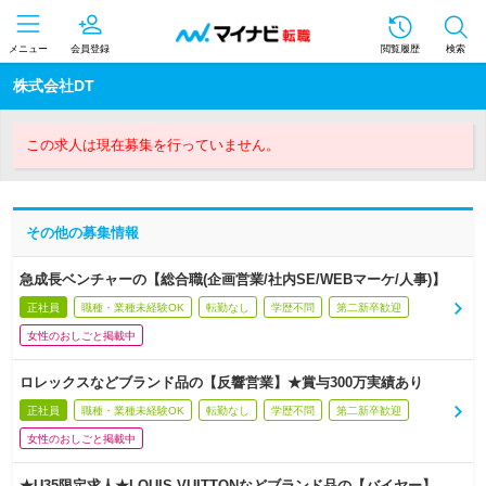
メニュー
会員登録
閲覧履歴
検索
株式会社DT
この求人は現在募集を行っていません。
その他の募集情報
急成長ベンチャーの【総合職(企画営業/社内SE/WEBマーケ/人事)】
正社員
職種・業種未経験OK
転勤なし
学歴不問
第二新卒歓迎
女性のおしごと掲載中
ロレックスなどブランド品の【反響営業】★賞与300万実績あり
正社員
職種・業種未経験OK
転勤なし
学歴不問
第二新卒歓迎
女性のおしごと掲載中
★U35限定求人★LOUIS VUITTONなどブランド品の【バイヤー】