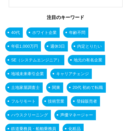
注目のキーワード
40代
ホワイト企業
年齢不問
年収1,000万円
週休3日
内定とりたい
SE（システムエンジニア）
地元の有名企業
地域未来牽引企業
キャリアチェンジ
土地家屋調査士
関東
20代 初めて転職
フルリモート
技術営業
登録販売者
ハウスクリーニング
声優マネージャー
鉄道乗務員・船舶乗務員
化粧品