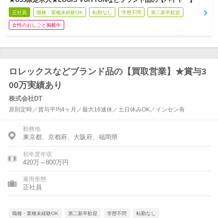
正社員
職種・業種未経験OK
転勤なし
学歴不問
第二新卒歓迎
女性のおしごと掲載中
ロレックスなどブランド品の【買取営業】★賞与3
00万実績あり
株式会社DT
原則定時／賞与平均4ヶ月／最大16連休／土日休みOK／インセン有
勤務地
東京都、京都府、大阪府、福岡県
初年度年収
420万～800万円
雇用形態
正社員
職種・業種未経験OK
第二新卒歓迎
学歴不問
転勤なし