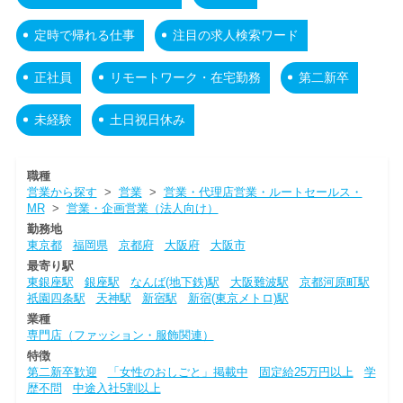
定時で帰れる仕事
注目の求人検索ワード
正社員
リモートワーク・在宅勤務
第二新卒
未経験
土日祝日休み
職種
営業から探す
>
営業
>
営業・代理店営業・ルートセールス・
MR
>
営業・企画営業（法人向け）
勤務地
東京都
福岡県
京都府
大阪府
大阪市
最寄り駅
東銀座駅
銀座駅
なんば(地下鉄)駅
大阪難波駅
京都河原町駅
祇園四条駅
天神駅
新宿駅
新宿(東京メトロ)駅
業種
専門店（ファッション・服飾関連）
特徴
第二新卒歓迎
「女性のおしごと」掲載中
固定給25万円以上
学
歴不問
中途入社5割以上