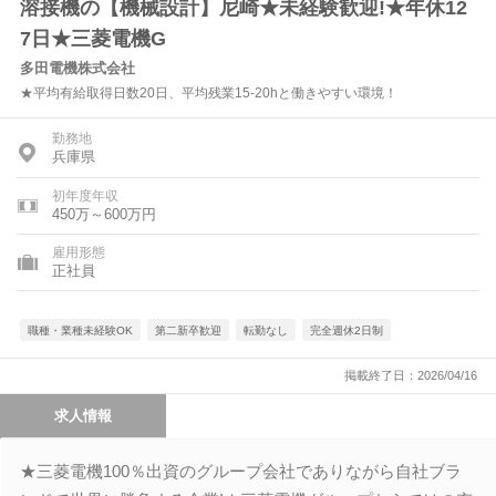
溶接機の【機械設計】尼崎★未経験歓迎!★年休12
7日★三菱電機G
多田電機株式会社
★平均有給取得日数20日、平均残業15-20hと働きやすい環境！
勤務地
兵庫県
初年度年収
450万～600万円
雇用形態
正社員
職種・業種未経験OK
第二新卒歓迎
転勤なし
完全週休2日制
掲載終了日：2026/04/16
求人情報
★三菱電機100％出資のグループ会社でありながら自社ブラ