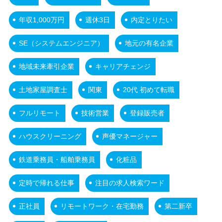
年収1,000万円
週休3日
内定とりたい
SE（システムエンジニア）
地元の有名企業
地域未来牽引企業
キャリアチェンジ
土地家屋調査士
関東
20代 初めて転職
フルリモート
技術営業
登録販売者
ハウスクリーニング
声優マネージャー
鉄道乗務員・船舶乗務員
化粧品
定時で帰れる仕事
注目の求人検索ワード
正社員
リモートワーク・在宅勤務
第二新卒