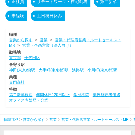
正社員
リモートワーク・在宅勤務
第二新卒
未経験
土日祝日休み
職種
営業から探す
>
営業
>
営業・代理店営業・ルートセールス・
MR
>
営業・企画営業（法人向け）
勤務地
東京都
千代田区
最寄り駅
神田(東京都)駅
大手町(東京都)駅
淡路駅
小川町(東京都)駅
業種
専門商社
特徴
第二新卒歓迎
年間休日120日以上
学歴不問
業界経験者優遇
オフィス内禁煙・分煙
転職TOP
営業から探す
営業
営業・代理店営業・ルートセールス・MR