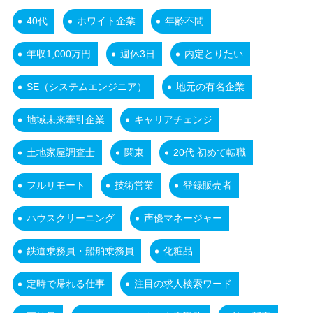
40代
ホワイト企業
年齢不問
年収1,000万円
週休3日
内定とりたい
SE（システムエンジニア）
地元の有名企業
地域未来牽引企業
キャリアチェンジ
土地家屋調査士
関東
20代 初めて転職
フルリモート
技術営業
登録販売者
ハウスクリーニング
声優マネージャー
鉄道乗務員・船舶乗務員
化粧品
定時で帰れる仕事
注目の求人検索ワード