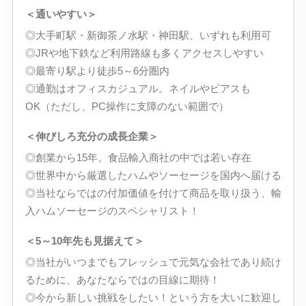
＜通いやすい＞
◎大手町駅・新御茶ノ水駅・神田駅、いずれも利用可
◎JRや地下鉄など利用路線も多くアクセスしやすい
◎最寄り駅より徒歩5～6分圏内
◎通勤はオフィスカジュアル。ネイルやピアスも
OK（ただし、PC操作に支障のない範囲で）
＜伸びしろ充分の成長企業＞
◎創業から15年。食品輸入商社の中では若い存在
◎世界中から厳選したハムやソーセージを国内へ届ける
◎当社ならではの付加価値を付けて商品を取り扱う、輸
入ハムソーセージのスペシャリスト！
＜5～10年先も見据えて＞
◎当社がいつまでもフレッシュで元気な会社であり続け
るために、あなたならではの目線に期待！
◎今から新しい挑戦をしたい！という方を大いに歓迎し