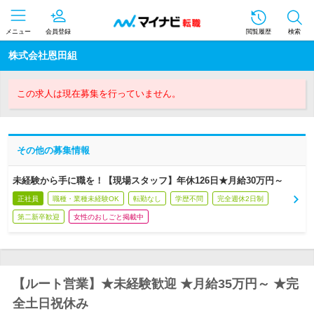
メニュー
会員登録
閲覧履歴
検索
株式会社恩田組
この求人は現在募集を行っていません。
その他の募集情報
未経験から手に職を！【現場スタッフ】年休126日★月給30万円～
正社員
職種・業種未経験OK
転勤なし
学歴不問
完全週休2日制
第二新卒歓迎
女性のおしごと掲載中
【ルート営業】★未経験歓迎 ★月給35万円～ ★完
全土日祝休み