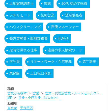
土地家屋調査士
関東
20代 初めて転職
フルリモート
技術営業
登録販売者
ハウスクリーニング
声優マネージャー
鉄道乗務員・船舶乗務員
化粧品
定時で帰れる仕事
注目の求人検索ワード
正社員
リモートワーク・在宅勤務
第二新卒
未経験
土日祝日休み
職種
営業から探す
>
営業
>
営業・代理店営業・ルートセールス・
MR
>
営業・企画営業（法人向け）
勤務地
東京都
千代田区