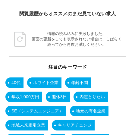
閲覧履歴からオススメのまだ見ていない求人
情報の読み込みに失敗しました。
画面の更新をしても表示されない場合は、しばらく
経ってから再度お試しください。
注目のキーワード
40代
ホワイト企業
年齢不問
年収1,000万円
週休3日
内定とりたい
SE（システムエンジニア）
地元の有名企業
地域未来牽引企業
キャリアチェンジ