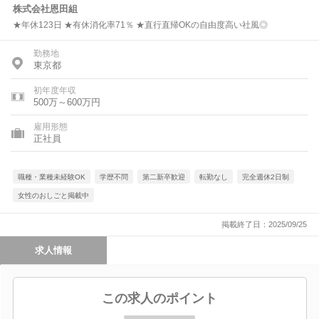
株式会社恩田組
★年休123日 ★有休消化率71％ ★直行直帰OKの自由度高い社風◎
勤務地
東京都
初年度年収
500万～600万円
雇用形態
正社員
職種・業種未経験OK
学歴不問
第二新卒歓迎
転勤なし
完全週休2日制
女性のおしごと掲載中
掲載終了日：2025/09/25
求人情報
この求人のポイント