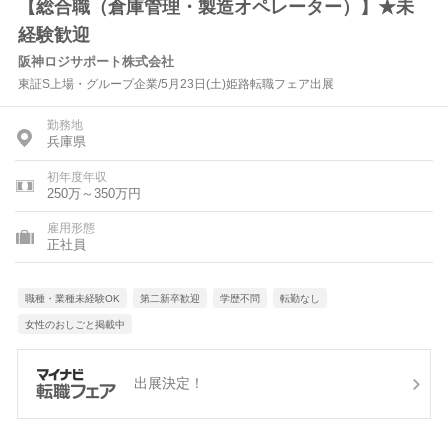
【総合職（倉庫管理・製造オペレーター）】★未
経験歓迎
阪神ロジサポート株式会社
東証S上場・グループ企業/5月23日(土)姫路転職フェア出展
勤務地
兵庫県
初年度年収
250万～350万円
雇用形態
正社員
職種・業種未経験OK
第二新卒歓迎
学歴不問
転勤なし
女性のおしごと掲載中
出展決定！