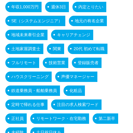
年収1,000万円
週休3日
内定とりたい
SE（システムエンジニア）
地元の有名企業
地域未来牽引企業
キャリアチェンジ
土地家屋調査士
関東
20代 初めて転職
フルリモート
技術営業
登録販売者
ハウスクリーニング
声優マネージャー
鉄道乗務員・船舶乗務員
化粧品
定時で帰れる仕事
注目の求人検索ワード
正社員
リモートワーク・在宅勤務
第二新卒
未経験
土日祝日休み